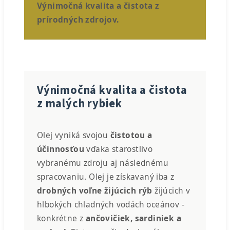
Výnimočná kvalita a čistota z
prírodných zdrojov.
Výnimočná kvalita a čistota
z malých rybiek
Olej vyniká svojou
čistotou a
účinnosťou
vďaka starostlivo
vybranému zdroju aj následnému
spracovaniu. Olej je získavaný iba z
drobných voľne žijúcich rýb
žijúcich v
hlbokých chladných vodách oceánov -
konkrétne z
ančovičiek, sardiniek a