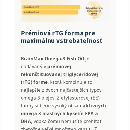
Prémiová rTG forma pre
maximálnu vstrebateľnosť
BrainMax Omega-3 Fish Oil
je
dodávaný v
prémiovej
rekonštituovanej triglyceridovej
(rTG) forme
, ktorá kombinuje to
najlepšie z dvoch najčastejších typov
omega-3 olejov. Z etylesterovej (EE)
formy si berie vysoký obsah
aktívnych
omega-3 mastných kyselín EPA a
DHA
, vďaka čomu nemusíte prehĺtať
zbytočne veľké množstvo kapsúl. Z