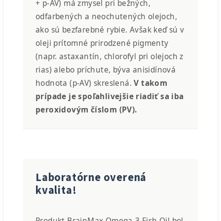
+ p-AV) má zmysel pri bežných,
odfarbených a neochutených olejoch,
ako sú bezfarebné rybie. Avšak keď sú v
oleji prítomné prirodzené pigmenty
(napr. astaxantín, chlorofyl pri olejoch z
rias) alebo príchute, býva anisidínová
hodnota (p-AV) skreslená.
V takom
prípade je spoľahlivejšie riadiť sa iba
peroxidovým číslom (PV).
Laboratórne overená
kvalita!
Produkt BrainMax Omega-3 Fish Oil bol