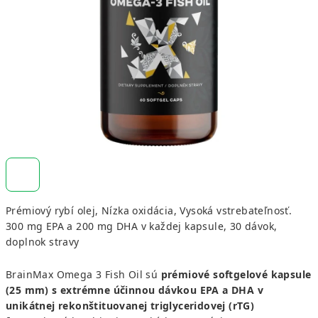
hviezdičiek.
Prémiový rybí olej, Nízka oxidácia, Vysoká vstrebateľnosť.
300 mg EPA a 200 mg DHA v každej kapsule, 30 dávok,
doplnok stravy
BrainMax Omega 3 Fish Oil sú
prémiové softgelové kapsule
(25 mm) s extrémne účinnou dávkou EPA a DHA v
unikátnej rekonštituovanej triglyceridovej (rTG)