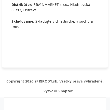
Distribútor:
BRAINMARKET
s.r.o., Hladnovská
83/93, Ostrava
Skladovanie:
Skladujte v chladničke, v suchu a
tme.
Z
Copyright 2026
zPRIRODY.sk
. Všetky práva vyhradené.
á
p
Vytvoril Shoptet
ä
t