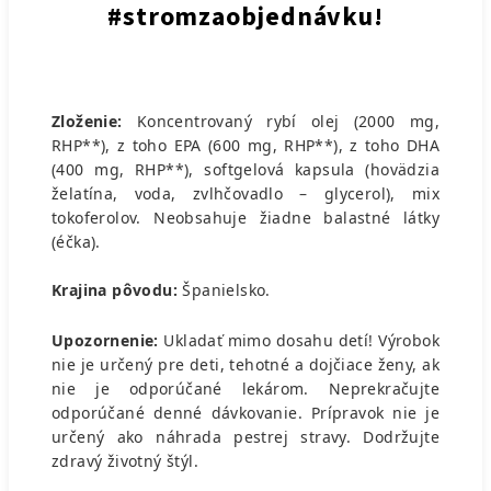
#stromzaobjednávku!
Zloženie:
Koncentrovaný rybí olej (2000 mg,
RHP**), z toho EPA (600 mg, RHP**), z toho DHA
(400 mg, RHP**), softgelová kapsula (hovädzia
želatína, voda, zvlhčovadlo – glycerol), mix
tokoferolov. Neobsahuje žiadne balastné látky
(éčka).
Krajina pôvodu:
Španielsko.
Upozornenie:
Ukladať mimo dosahu detí! Výrobok
nie je určený pre deti, tehotné a dojčiace ženy, ak
nie je odporúčané lekárom. Neprekračujte
odporúčané denné dávkovanie. Prípravok nie je
určený ako náhrada pestrej stravy. Dodržujte
zdravý životný štýl.