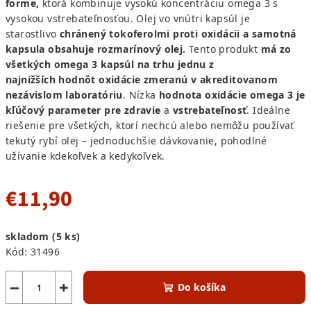
forme,
ktorá kombinuje vysokú koncentráciu omega 3 s
vysokou vstrebateľnosťou. Olej vo vnútri kapsúl je
starostlivo
chránený tokoferolmi proti oxidácii a samotná
kapsula obsahuje rozmarínový olej.
Tento produkt
má zo
všetkých omega 3 kapsúl na trhu jednu z
najnižších
hodnôt oxidácie zmeranú v akreditovanom
nezávislom laboratóriu
. Nízka
hodnota oxidácie omega 3 je
kľúčový parameter pre zdravie
a
vstrebateľnosť
. Ideálne
riešenie pre všetkých, ktorí nechcú alebo nemôžu používať
tekutý rybí olej – jednoduchšie dávkovanie, pohodlné
užívanie kdekoľvek a kedykoľvek.
€11,90
Jednotková
skladom
(5 ks)
cena:
Kód:
31496
−
+
Do košíka