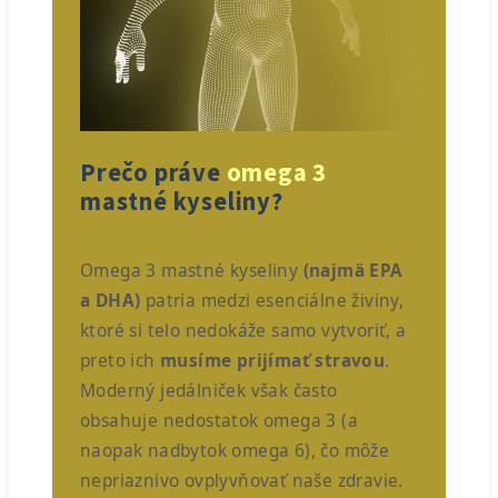
Prečo práve
omega 3
mastné kyseliny?
Omega 3 mastné kyseliny
(najmä EPA
a DHA)
patria medzi esenciálne živiny,
ktoré si telo nedokáže samo vytvoriť, a
preto ich
musíme prijímať stravou
.
Moderný jedálniček však často
obsahuje nedostatok omega 3 (a
naopak nadbytok omega 6), čo môže
nepriaznivo ovplyvňovať naše zdravie.