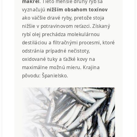
makrel
. Tieto menšie druhy rýb sa
vyznačujú
nižším obsahom toxínov
ako väčšie dravé ryby, pretože stoja
nižšie v potravinovom reťazci. Získaný
rybí olej prechádza molekulárnou
destiláciou a filtračnými procesmi, ktoré
odstránia prípadné nečistoty,
oxidované tuky a ťažké kovy na
maximálne možnú mieru. Krajina
pôvodu: Španielsko.