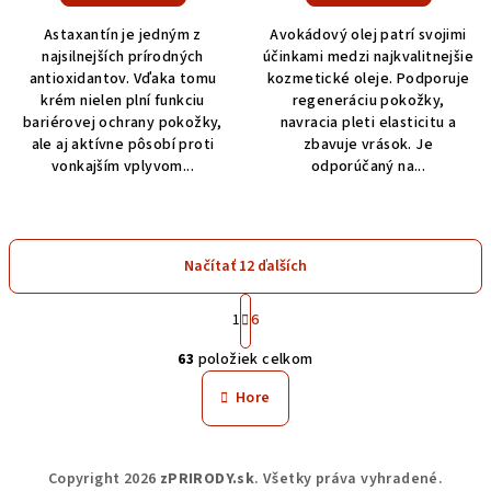
Astaxantín je jedným z
Avokádový olej patrí svojimi
najsilnejších prírodných
účinkami medzi najkvalitnejšie
antioxidantov. Vďaka tomu
kozmetické oleje. Podporuje
krém nielen plní funkciu
regeneráciu pokožky,
bariérovej ochrany pokožky,
navracia pleti elasticitu a
ale aj aktívne pôsobí proti
zbavuje vrások. Je
vonkajším vplyvom...
odporúčaný na...
Načítať 12 ďalších
S
t
1
6
O
r
63
položiek celkom
á
v
n
l
Hore
k
á
o
d
v
Z
a
a
Copyright 2026
zPRIRODY.sk
. Všetky práva vyhradené.
n