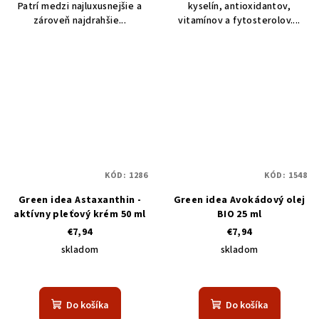
Patrí medzi najluxusnejšie a
kyselín, antioxidantov,
zároveň najdrahšie...
vitamínov a fytosterolov....
KÓD:
1286
KÓD:
1548
Green idea Astaxanthin -
Green idea Avokádový olej
aktívny pleťový krém 50 ml
BIO 25 ml
€7,94
€7,94
skladom
skladom
Do košíka
Do košíka