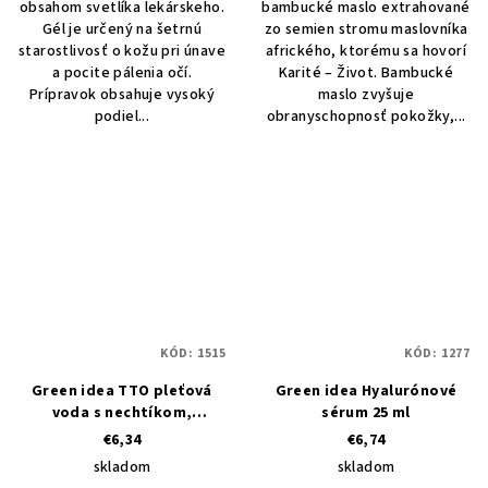
obsahom svetlíka lekárskeho.
bambucké maslo extrahované
Gél je určený na šetrnú
zo semien stromu maslovníka
starostlivosť o kožu pri únave
afrického, ktorému sa hovorí
a pocite pálenia očí.
Karité – Život. Bambucké
Prípravok obsahuje vysoký
maslo zvyšuje
podiel...
obranyschopnosť pokožky,...
KÓD:
1515
KÓD:
1277
Green idea TTO pleťová
Green idea Hyalurónové
voda s nechtíkom,
sérum 25 ml
pantenolom a zinkom 200
€6,34
€6,74
ml
skladom
skladom