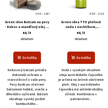
s
k
p
t
KÓD:
1487
KÓD:
1516
r
o
o
Green idea Balzam na pery
Green idea TTO pleťová
v
- Kokos a mandľový olej 15
voda s nechtíkom,
d
ml
pantenolom a zinkom bez
€4,73
€4,73
u
alkoholu 100 ml
skladom
skladom
k
t
o
Do košíka
Do košíka
v
Kokosový balzam prináša
Voda s vysokým obsahom
dokonalú ochranu a
oleja austrálskeho čajovníka
starostlivosť o vaše pery.
je určená na šetrné ošetrenie
Pery budú po ošetrení
pleti. Olej z austrálskeho
balzamom hebké, svieže a
čajovníka má antimikrobiálny
dlhodobo vyživené. Balzam
účinok. Kombinácia s
obsahuje vysoký podiel
pantenolom...
bambuckého...