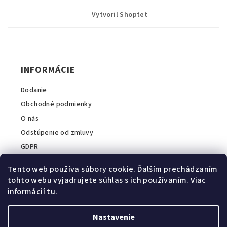
á
c
i
i
p
Vytvoril Shoptet
e
e
ä
p
t
r
i
v
INFORMÁCIE
k
e
y
Dodanie
v
ý
Obchodné podmienky
p
O nás
i
Odstúpenie od zmluvy
s
GDPR
u
Tento web používa súbory cookie. Ďalším prechádzaním
tohto webu vyjadrujete súhlas s ich používaním. Viac
informácií
tu
.
INFORMÁCIE O E-SHOPE
A2COM Slovakia s.r.o.
Nastavenie
Zavolajte nám:
+421 911 044 040