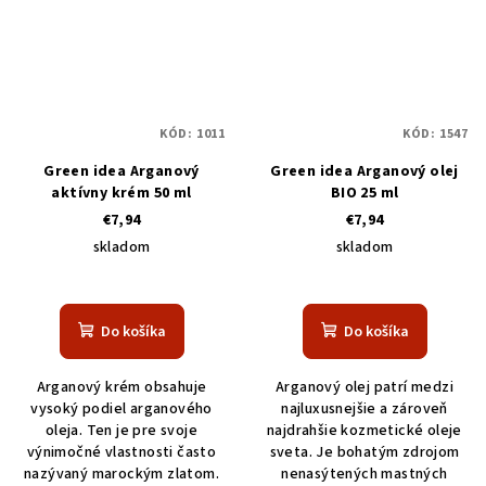
KÓD:
1011
KÓD:
1547
Green idea Arganový
Green idea Arganový olej
aktívny krém 50 ml
BIO 25 ml
€7,94
€7,94
skladom
skladom
Do košíka
Do košíka
Arganový krém obsahuje
Arganový olej patrí medzi
vysoký podiel arganového
najluxusnejšie a zároveň
oleja. Ten je pre svoje
najdrahšie kozmetické oleje
výnimočné vlastnosti často
sveta. Je bohatým zdrojom
nazývaný marockým zlatom.
nenasýtených mastných