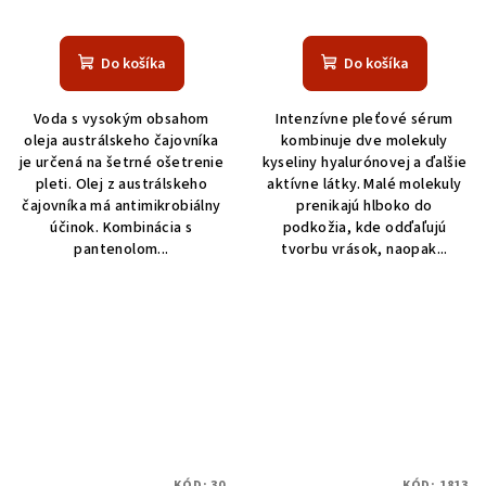
Priemerné
hodnotenie
produktu
Do košíka
Do košíka
je
5,0
Voda s vysokým obsahom
Intenzívne pleťové sérum
z
oleja austrálskeho čajovníka
kombinuje dve molekuly
5
je určená na šetrné ošetrenie
kyseliny hyalurónovej a ďalšie
hviezdičiek.
pleti. Olej z austrálskeho
aktívne látky. Malé molekuly
čajovníka má antimikrobiálny
prenikajú hlboko do
účinok. Kombinácia s
podkožia, kde odďaľujú
pantenolom...
tvorbu vrások, naopak...
KÓD:
30
KÓD:
1813