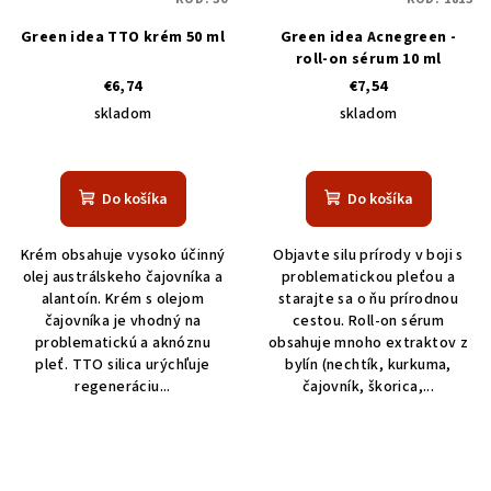
Green idea TTO krém 50 ml
Green idea Acnegreen -
roll-on sérum 10 ml
€6,74
€7,54
skladom
skladom
Do košíka
Do košíka
Krém obsahuje vysoko účinný
Objavte silu prírody v boji s
olej austrálskeho čajovníka a
problematickou pleťou a
alantoín. Krém s olejom
starajte sa o ňu prírodnou
čajovníka je vhodný na
cestou. Roll-on sérum
problematickú a aknóznu
obsahuje mnoho extraktov z
pleť. TTO silica urýchľuje
bylín (nechtík, kurkuma,
regeneráciu...
čajovník, škorica,...