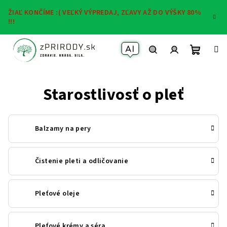
Prejsť
ŽIAĽ KONČÍME :( VEĽKÝ VÝPREDAJ, ZĽAVY AŽ DO VÝŠKY 80%
na
!!!
obsah
Nákup
Váš AI Asistent
Hľadať
Prihlásenie
Starostlivosť o pleť
košík
Balzamy na pery
Čistenie pleti a odličovanie
Pleťové oleje
Pleťové krémy a séra