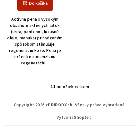
Do košíka
Aktívna pena s vysokým
obsahom aktívnych látok
(urea, pantenol, luxusné
oleje, manuka) prirodzeným
spôsobom stimuluje
regeneráciu kože. Pena je
určená na intenzívnu
regeneráciu...
11
položiek celkom
O
v
Z
l
Copyright 2026
zPRIRODY.sk
. Všetky práva vyhradené.
á
á
p
d
Vytvoril Shoptet
a
ä
c
t