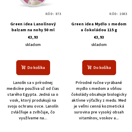
s
k
p
t
KÓD:
873
KÓD:
1083
r
o
o
Green idea Lanolínový
Green idea Mydlo s medom
v
balzam na nohy 50 ml
a čokoládou 115 g
d
€3,93
€3,93
u
skladom
skladom
k
t
o
Do košíka
Do košíka
v
Lanolín sa v prírodnej
Prírodné ručne vyrábané
medicíne používa už od čias
mydlo s medom a vôňou
starého Egypta. Jedná sa o
čokolády obsahuje biologicky
vosk, ktorý produkujú na
aktívne výťažky z medu. Med
svoju ochranu ovce. Lanolín
je veľmi cenná kozmetická
zvláčňuje a zvlhčuje, čo
surovina pre vysoký obsah
využívame na...
vitamínov, voskov a...