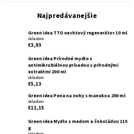
Najpredávanejšie
Green idea TTO nechtový regenerátor 10 ml
skladom
€3,93
Green idea Prírodné mydlo s
antimikrobiálnou prísadou s prírodnými
extraktmi 200 ml
skladom
€5,13
Green idea Pena na nohy s manukou 200 ml
skladom
€11,15
Green idea Mydlo s medom a čokoládou 115
g