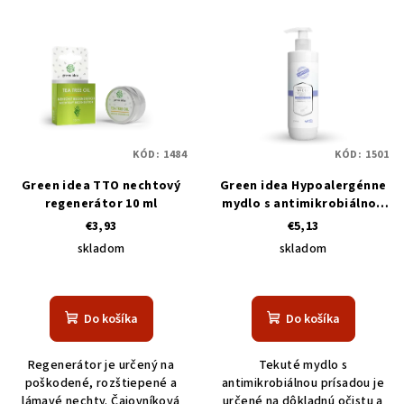
KÓD:
1484
KÓD:
1501
Green idea TTO nechtový
Green idea Hypoalergénne
regenerátor 10 ml
mydlo s antimikrobiálnou
prísadou s prírodnými
€3,93
€5,13
extraktmi 200 ml
skladom
skladom
Do košíka
Do košíka
Regenerátor je určený na
Tekuté mydlo s
poškodené, rozštiepené a
antimikrobiálnou prísadou je
lámavé nechty. Čajovníková
určené na dôkladnú očistu a