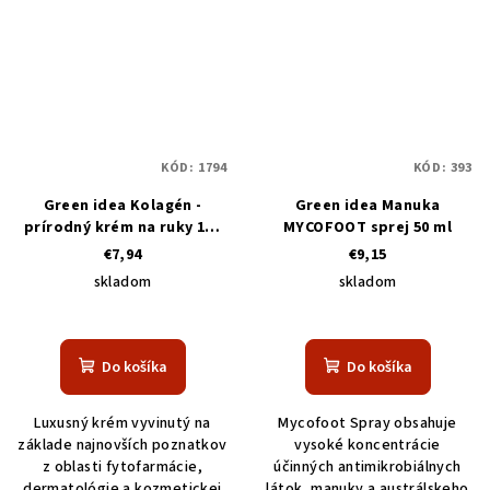
KÓD:
1794
KÓD:
393
Green idea Kolagén -
Green idea Manuka
prírodný krém na ruky 100
MYCOFOOT sprej 50 ml
ml
€7,94
€9,15
skladom
skladom
Do košíka
Do košíka
Luxusný krém vyvinutý na
Mycofoot Spray obsahuje
základe najnovších poznatkov
vysoké koncentrácie
z oblasti fytofarmácie,
účinných antimikrobiálnych
dermatológie a kozmetickej
látok, manuky a austrálskeho