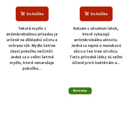
Do košíka
Do košíka
Tekuté mydlo s
Balzam s obsahom látok,
antimikrobiálnou prísadou je
ktoré vykazujú
určené na dôkladnú očistu a
antimikrobiálnu aktivitu.
ochranu rúk. Mydlo šetrne
Jedná sa najmä o manukovú
zbaví pokožku nečistôt.
silicu a tea tree oil silicu.
Jedná sa o veľmi šetrné
Tieto prírodné látky sú veľmi
mydlo, ktoré nenarušuje
účinné proti baktériám a...
pokožku...
Novinka