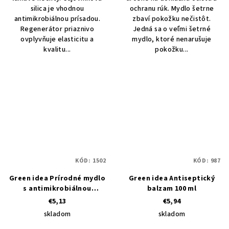
silica je vhodnou
ochranu rúk. Mydlo šetrne
antimikrobiálnou prísadou.
zbaví pokožku nečistôt.
Regenerátor priaznivo
Jedná sa o veľmi šetrné
ovplyvňuje elasticitu a
mydlo, ktoré nenarušuje
kvalitu...
pokožku...
KÓD:
1502
KÓD:
987
Green idea Prírodné mydlo
Green idea Antiseptický
s antimikrobiálnou
balzam 100 ml
prísadou s prírodnými
€5,13
€5,94
extraktmi 200 ml
skladom
skladom