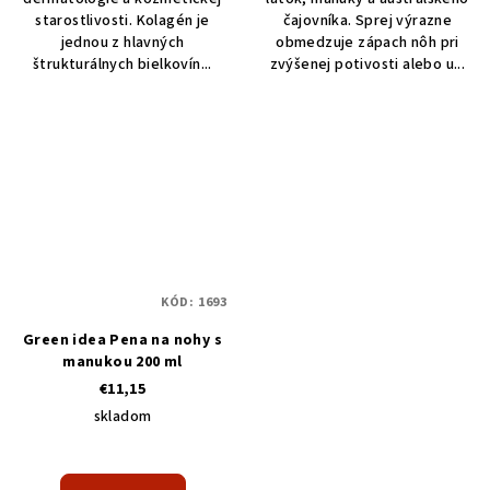
starostlivosti. Kolagén je
čajovníka. Sprej výrazne
jednou z hlavných
obmedzuje zápach nôh pri
štrukturálnych bielkovín...
zvýšenej potivosti alebo u...
KÓD:
1693
Green idea Pena na nohy s
manukou 200 ml
€11,15
skladom