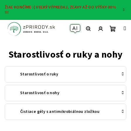
Prejsť
ŽIAĽ KONČÍME :( VEĽKÝ VÝPREDAJ, ZĽAVY AŽ DO VÝŠKY 80%
na
!!!
obsah
Nákup
Váš AI Asistent
Hľadať
Prihlásenie
Starostlivosť o ruky a nohy
košík
Starostlivosť o ruky
Starostlivosť o nohy
Čistiace gély s antimikrobiálnou zložkou