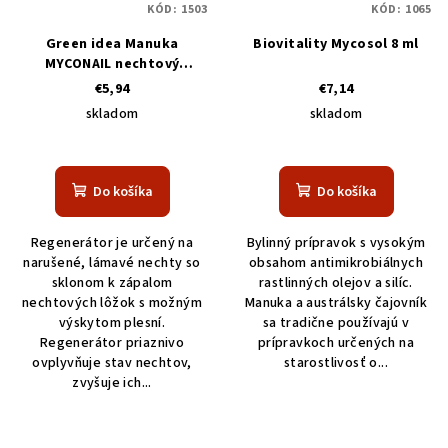
KÓD:
1503
KÓD:
1065
Green idea Manuka
Biovitality Mycosol 8 ml
MYCONAIL nechtový
regenerátor 10 ml
€5,94
€7,14
skladom
skladom
Do košíka
Do košíka
Regenerátor je určený na
Bylinný prípravok s vysokým
narušené, lámavé nechty so
obsahom antimikrobiálnych
sklonom k zápalom
rastlinných olejov a silíc.
nechtových lôžok s možným
Manuka a austrálsky čajovník
výskytom plesní.
sa tradične používajú v
Regenerátor priaznivo
prípravkoch určených na
ovplyvňuje stav nechtov,
starostlivosť o...
zvyšuje ich...