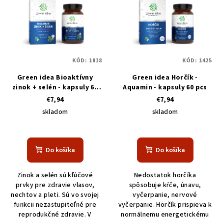
KÓD:
1818
KÓD:
1425
Green idea Bioaktívny
Green idea Horčík -
zinok + selén - kapsuly 60
Aquamin - kapsuly 60 pcs
pcs
€7,94
€7,94
skladom
skladom
Do košíka
Do košíka
Zinok a selén sú kľúčové
Nedostatok horčíka
prvky pre zdravie vlasov,
spôsobuje kŕče, únavu,
nechtov a pleti. Sú vo svojej
vyčerpanie, nervové
funkcii nezastupiteľné pre
vyčerpanie. Horčík prispieva k
reprodukčné zdravie. V
normálnemu energetickému