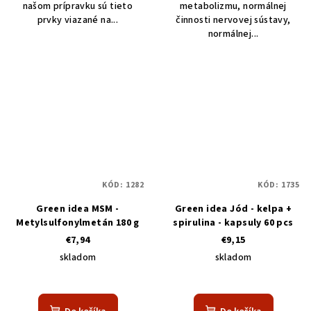
našom prípravku sú tieto
metabolizmu, normálnej
prvky viazané na...
činnosti nervovej sústavy,
normálnej...
KÓD:
1282
KÓD:
1735
Green idea MSM -
Green idea Jód - kelpa +
Metylsulfonylmetán 180 g
spirulina - kapsuly 60 pcs
€7,94
€9,15
skladom
skladom