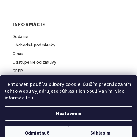
ä
p
t
r
i
v
INFORMÁCIE
k
e
y
Dodanie
v
ý
Obchodné podmienky
p
O nás
i
Odstúpenie od zmluvy
s
GDPR
u
Tento web používa súbory cookie. Ďalším prechádzaním
tohto webu vyjadrujete súhlas s ich používaním. Viac
informácií
tu
.
INFORMÁCIE O E-SHOPE
A2COM Slovakia s.r.o.
Nastavenie
💬
Zavolajte nám:
+421 911 044 040
E-mail:
info@intopvet.sk
Odmietnuť
Súhlasím