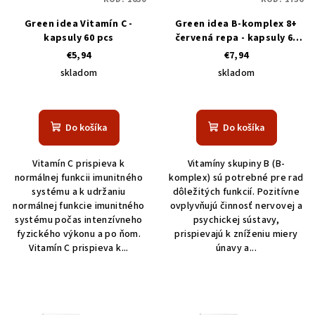
r
o
o
Green idea Vitamín C -
Green idea B-komplex 8+
v
kapsuly 60 pcs
červená repa - kapsuly 60
d
pcs
€5,94
€7,94
u
skladom
skladom
k
t
o
Do košíka
Do košíka
v
Vitamín C prispieva k
Vitamíny skupiny B (B-
normálnej funkcii imunitného
komplex) sú potrebné pre rad
systému a k udržaniu
dôležitých funkcií. Pozitívne
normálnej funkcie imunitného
ovplyvňujú činnosť nervovej a
systému počas intenzívneho
psychickej sústavy,
fyzického výkonu a po ňom.
prispievajú k zníženiu miery
Vitamín C prispieva k...
únavy a...