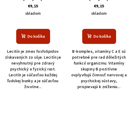
€9,15
€9,15
skladom
skladom
Do košíka
Do košíka
Lecitín je zmes fosfolipidov
B-komplex, vitamíny C a E sú
získavaných zo sóje. Lecitín je
potrebné pre rad dôležitých
nevyhnutný pre zdravý
funkcií organizmu. Vitamíny
psychický a fyzický rast.
skupiny B pozitívne
Lecitín je súčasťou každej
ovplyvňujú činnosť nervovej a
ľudskej bunky a je súčasťou
psychickej sústavy,
životne...
prispievajú k zníženiu...