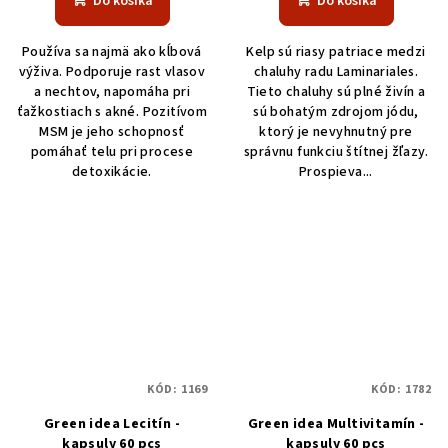
Do košíka
Do košíka
Používa sa najmä ako kĺbová
Kelp sú riasy patriace medzi
výživa. Podporuje rast vlasov
chaluhy radu Laminariales.
a nechtov, napomáha pri
Tieto chaluhy sú plné živín a
ťažkostiach s akné. Pozitívom
sú bohatým zdrojom jódu,
MSM je jeho schopnosť
ktorý je nevyhnutný pre
pomáhať telu pri procese
správnu funkciu štítnej žľazy.
detoxikácie.
Prospieva...
KÓD:
1169
KÓD:
1782
Green idea Lecitín -
Green idea Multivitamín -
kapsuly 60 pcs
kapsuly 60 pcs