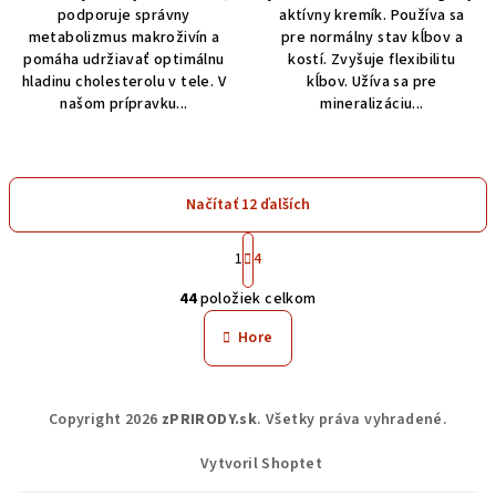
podporuje správny
aktívny kremík. Používa sa
metabolizmus makroživín a
pre normálny stav kĺbov a
pomáha udržiavať optimálnu
kostí. Zvyšuje flexibilitu
hladinu cholesterolu v tele. V
kĺbov. Užíva sa pre
našom prípravku...
mineralizáciu...
Načítať 12 ďalších
S
t
1
4
O
r
44
položiek celkom
á
v
n
l
Hore
k
á
o
d
v
Z
a
a
Copyright 2026
zPRIRODY.sk
. Všetky práva vyhradené.
n
á
c
i
i
p
Vytvoril Shoptet
e
e