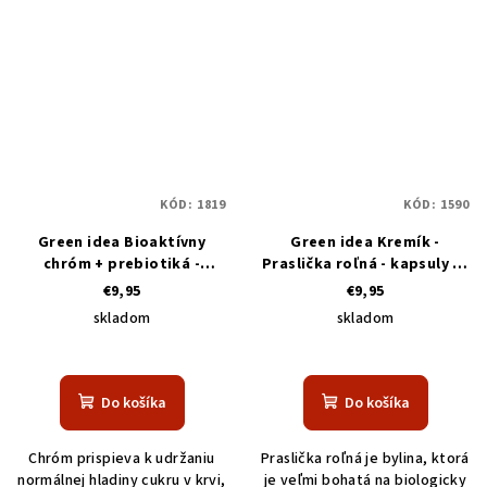
KÓD:
1819
KÓD:
1590
Green idea Bioaktívny
Green idea Kremík -
chróm + prebiotiká -
Praslička roľná - kapsuly 60
kapsuly 60 pcs
pcs
€9,95
€9,95
skladom
skladom
Do košíka
Do košíka
Chróm prispieva k udržaniu
Praslička roľná je bylina, ktorá
normálnej hladiny cukru v krvi,
je veľmi bohatá na biologicky