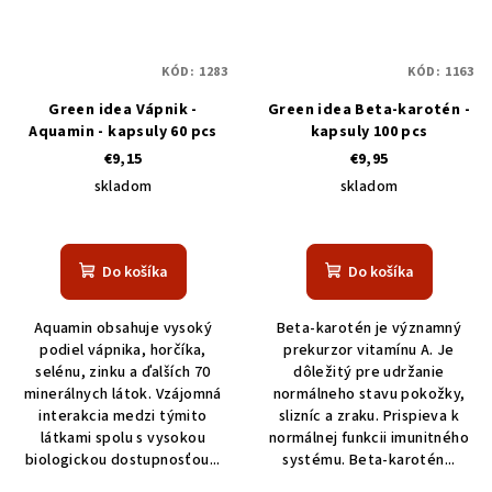
KÓD:
1283
KÓD:
1163
Green idea Vápnik -
Green idea Beta-karotén -
Aquamin - kapsuly 60 pcs
kapsuly 100 pcs
€9,15
€9,95
skladom
skladom
Do košíka
Do košíka
Aquamin obsahuje vysoký
Beta-karotén je významný
podiel vápnika, horčíka,
prekurzor vitamínu A. Je
selénu, zinku a ďalších 70
dôležitý pre udržanie
minerálnych látok. Vzájomná
normálneho stavu pokožky,
interakcia medzi týmito
slizníc a zraku. Prispieva k
látkami spolu s vysokou
normálnej funkcii imunitného
biologickou dostupnosťou...
systému. Beta-karotén...