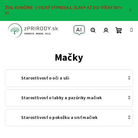
Prejsť
ŽIAĽ KONČÍME :( VEĽKÝ VÝPREDAJ, ZĽAVY AŽ DO VÝŠKY 80%
na
!!!
obsah
Nákup
Váš AI Asistent
Hľadať
Prihlásenie
Mačky
košík
Starostlivosť o oči a uši
Starostlivosť o labky a pazúriky mačiek
Starostlivosť o pokožku a srsť mačiek