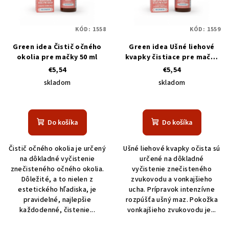
s
k
p
t
KÓD:
1558
KÓD:
1559
r
o
o
Green idea Čistič očného
Green idea Ušné liehové
v
okolia pre mačky 50 ml
kvapky čistiace pre mačky
d
50 ml
€5,54
€5,54
u
skladom
skladom
k
t
o
Do košíka
Do košíka
v
Čistič očného okolia je určený
Ušné liehové kvapky očista sú
na dôkladné vyčistenie
určené na dôkladné
znečisteného očného okolia.
vyčistenie znečisteného
Dôležité, a to nielen z
zvukovodu a vonkajšieho
estetického hľadiska, je
ucha. Prípravok intenzívne
pravidelné, najlepšie
rozpúšťa ušný maz. Pokožka
každodenné, čistenie...
vonkajšieho zvukovodu je...