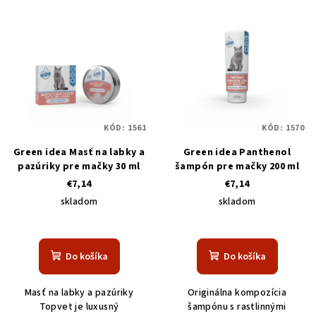
KÓD:
1561
KÓD:
1570
Green idea Masť na labky a
Green idea Panthenol
pazúriky pre mačky 30 ml
šampón pre mačky 200 ml
€7,14
€7,14
skladom
skladom
Do košíka
Do košíka
Masť na labky a pazúriky
Originálna kompozícia
Topvet je luxusný
šampónu s rastlinnými