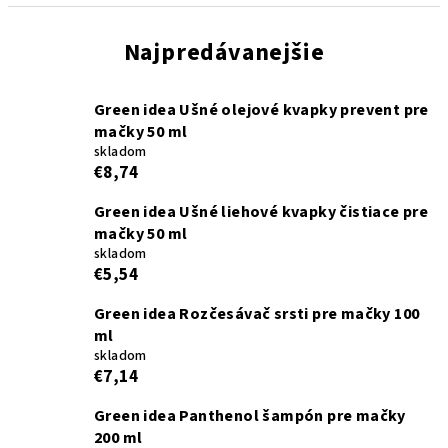
Najpredávanejšie
Green idea Ušné olejové kvapky prevent pre
mačky 50 ml
skladom
€8,74
Green idea Ušné liehové kvapky čistiace pre
mačky 50 ml
skladom
€5,54
Green idea Rozčesávač srsti pre mačky 100
ml
skladom
€7,14
Green idea Panthenol šampón pre mačky
200 ml