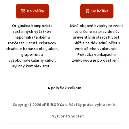
Do košíka
Do košíka
Originálna kompozícia
Ušné olejové kvapky prevent
rastlinných výťažkov
sú určené na pravidelnú,
napomáha ľahkému
preventívnu starostlivosť.
rozčesaniu srsti. Prípravok
Slúžia na dôkladnú očistu
obsahuje babassu olej, jakon,
vonkajšieho zvukovodu.
grapefruit a
Pokožka vonkajšieho
vysokomolekulárny cukor.
zvukovodu je po ošetrení...
Bylinný komplex srsť...
6
položiek celkom
O
v
Z
l
Copyright 2026
zPRIRODY.sk
. Všetky práva vyhradené.
á
á
p
d
Vytvoril Shoptet
a
ä