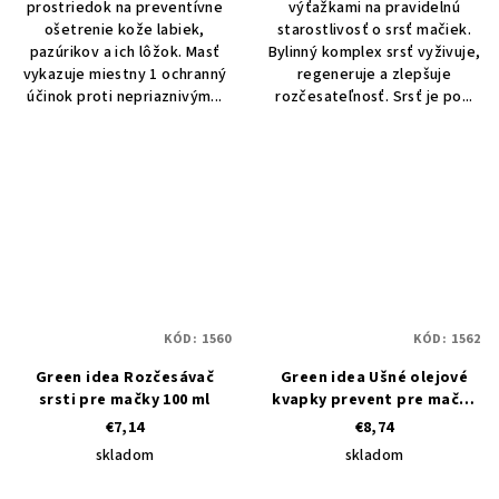
prostriedok na preventívne
výťažkami na pravidelnú
ošetrenie kože labiek,
starostlivosť o srsť mačiek.
pazúrikov a ich lôžok. Masť
Bylinný komplex srsť vyživuje,
vykazuje miestny 1 ochranný
regeneruje a zlepšuje
účinok proti nepriaznivým...
rozčesateľnosť. Srsť je po...
KÓD:
1560
KÓD:
1562
Green idea Rozčesávač
Green idea Ušné olejové
srsti pre mačky 100 ml
kvapky prevent pre mačky
50 ml
€7,14
€8,74
skladom
skladom