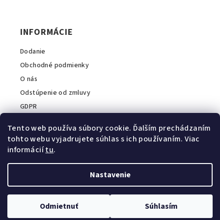
c
t
i
i
e
INFORMÁCIE
e
p
r
Dodanie
v
Obchodné podmienky
k
O nás
y
v
Odstúpenie od zmluvy
ý
GDPR
p
i
Tento web používa súbory cookie. Ďalším prechádzaním
s
tohto webu vyjadrujete súhlas s ich používaním. Viac
u
informácií
tu
.
INFORMÁCIE O E-SHOPE
A2COM Slovakia s.r.o.
Nastavenie
💬
Zavolajte nám:
+421 911 044 040
E-mail:
info@intopvet.sk
Odmietnuť
Súhlasím