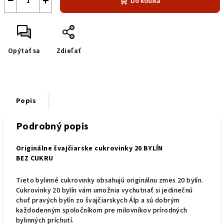
−
+
Do košíka
Opýtať sa
Zdieľať
Popis
Podrobný popis
Originálne švajčiarske cukrovinky 20 BYLÍN
BEZ CUKRU
Tieto bylinné cukrovinky obsahujú originálnu zmes 20 bylín.
Cukrovinky 20 bylín vám umožnia vychutnať si jedinečnú
chuť pravých bylín zo švajčiarskych Álp a sú dobrým
každodenným spoločníkom pre milovníkov prírodných
bylinných príchutí.