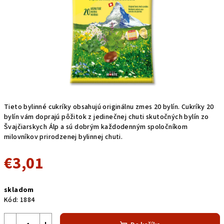
Tieto bylinné cukríky obsahujú originálnu zmes 20 bylín. Cukríky 20
bylín vám doprajú pôžitok z jedinečnej chuti skutočných bylín zo
Švajčiarskych Álp a sú dobrým každodenným spoločníkom
milovníkov prirodzenej bylinnej chuti.
€3,01
Jednotková
skladom
cena:
Kód:
1884