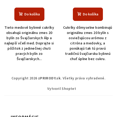
Do košíka
Do košíka
Tieto medové bylinné cukríky
Cukríky dômyselne kombinujú
obsahujú originálnu zmes 20
originálnu zmes 20 bylín s
bylín zo Švajčiarskych Álp a
osviežujúcou arómou z
najlepší včelí med. Doprajte si
citróna a medovky, a
pôžitok z jedinečnej chuti
ponúkajú tak tú pravú
pravých bylín zo
tradičnú švajčiarsku bylinnú
Švajčiarskych...
chuť úplne bez cukru.
Z
Copyright 2026
zPRIRODY.sk
. Všetky práva vyhradené.
á
p
Vytvoril Shoptet
ä
t
i