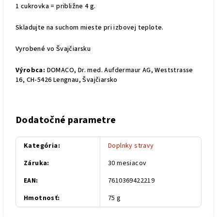
1 cukrovka = približne 4 g.
Skladujte na suchom mieste pri izbovej teplote.
Vyrobené vo Švajčiarsku
Výrobca:
DOMACO, Dr. med. Aufdermaur AG, Weststrasse
16, CH-5426 Lengnau, Švajčiarsko
Dodatočné parametre
Kategória
:
Doplnky stravy
Záruka
:
30 mesiacov
EAN
:
7610369422219
Hmotnosť
:
75 g