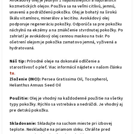
Avokádový olej je jedným z najluxusnejších a najdrahších
kozmetických olejov. Používa sa na veľmi citlivú, jemnú,
unavenú a podráždenú pokožku. Olej je bohatý na širokú
škálu vitamínov, minerálov a lecitínu. Avokádový olej
podporuje regeneráciu pokožky. Odporúča sa pre pokožku
náchylnú na ekzémy a na zmäkčenie stvrdnutej pokožky. Po
zahriatí je avokádový olej cennou maskou na tvár. Po
ošetrení olejom je pokožka zamatovo jemná, vyživená a
hydratovaná.
Náš tip:
Prírodné oleje na dokonalé odlíčenie a
starostlivosť o pleť. Viac informácií nájdete v našom článku
tu
.
Zloženie (INCI):
Persea Gratissima Oil, Tocopherol,
Helianthus Annuus Seed Oil
Použitie:
Olej je vhodný na každodenné použitie na všetky
typy pokožky. Rýchlo sa vstrebáva a nedráždi. Je vhodný aj
pre detskú pokožku.
Skladovanie:
Skladujte na suchom mieste pri izbovej
teplote. Neskladujte na priamom slnku. Chráňte pred