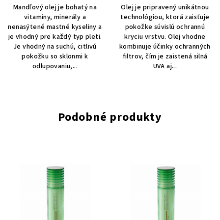
Mandľový olej je bohatý na
Olej je pripravený unikátnou
vitamíny, minerály a
technológiou, ktorá zaisťuje
nenasýtené mastné kyseliny a
pokožke súvislú ochrannú
je vhodný pre každý typ pleti.
kryciu vrstvu. Olej vhodne
Je vhodný na suchú, citlivú
kombinuje účinky ochranných
pokožku so sklonmi k
filtrov, čím je zaistená silná
odlupovaniu,...
UVA aj...
Podobné produkty