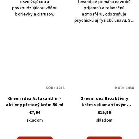
osviežujúcou a
levandule pomáha navodiť
povzbudzujúcou vôňou
príjemnú a relaxačnú
borievky a citrusov.
atmosféru, odstraňuje
psychickú aj fyzickú únavu. S...
KÓD:
1286
KÓD:
1438
Green idea Astaxanthin -
Green idea Bioaktívny
aktívny pleťový krém 50 ml
krém s diamantovým
prachom 50 ml
€7,94
€15,96
skladom
skladom