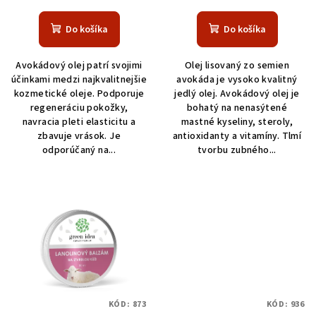
Do košíka
Do košíka
Avokádový olej patrí svojimi
Olej lisovaný zo semien
účinkami medzi najkvalitnejšie
avokáda je vysoko kvalitný
kozmetické oleje. Podporuje
jedlý olej. Avokádový olej je
regeneráciu pokožky,
bohatý na nenasýtené
navracia pleti elasticitu a
mastné kyseliny, steroly,
zbavuje vrások. Je
antioxidanty a vitamíny. Tlmí
odporúčaný na...
tvorbu zubného...
KÓD:
873
KÓD:
936