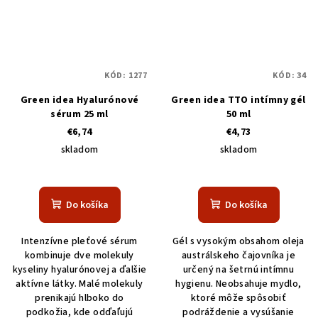
KÓD:
1277
KÓD:
34
Green idea Hyalurónové
Green idea TTO intímny gél
sérum 25 ml
50 ml
€6,74
€4,73
skladom
skladom
Priemerné
hodnotenie
produktu
Do košíka
Do košíka
je
5,0
Intenzívne pleťové sérum
Gél s vysokým obsahom oleja
z
kombinuje dve molekuly
austrálskeho čajovníka je
5
kyseliny hyalurónovej a ďalšie
určený na šetrnú intímnu
hviezdičiek.
aktívne látky. Malé molekuly
hygienu. Neobsahuje mydlo,
prenikajú hlboko do
ktoré môže spôsobiť
podkožia, kde odďaľujú
podráždenie a vysúšanie