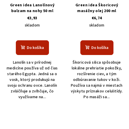
Green idea Lanolínový
Green idea Škoricový
balzam na nohy 50 ml
masážny olej 200 ml
€3,93
€6,74
skladom
skladom
Do košíka
Do košíka
Lanolín sa v prírodnej
Škoricová silica spôsobuje
medicíne používa už od čias
lokálne prehriatie pokožky,
starého Egypta. Jedná sa o
rozšírenie ciev, a tým
vosk, ktorý produkujú na
odbúravanie tukov v koži.
svoju ochranu ovce. Lanolín
Používa sa najmä v miestach
zvláčňuje a zvlhčuje, čo
výskytu príznakov celulitídy.
využívame na...
Po masáži sa...