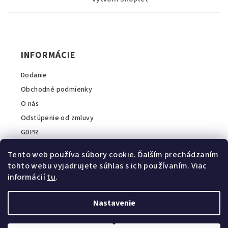
p
ä
t
i
INFORMÁCIE
e
Dodanie
Obchodné podmienky
O nás
Odstúpenie od zmluvy
GDPR
Tento web používa súbory cookie. Ďalším prechádzaním
tohto webu vyjadrujete súhlas s ich používaním. Viac
informácií
tu
.
INFORMÁCIE O E-SHOPE
A2COM Slovakia s.r.o.
Nastavenie
💬
Zavolajte nám:
+421 911 044 040
E-mail:
info@intopvet.sk