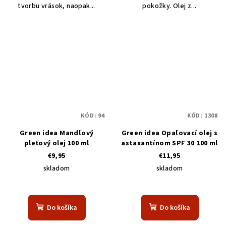
tvorbu vrások, naopak...
pokožky. Olej z...
KÓD:
94
KÓD:
1308
Green idea Mandľový
Green idea Opaľovací olej s
pleťový olej 100 ml
astaxantínom SPF 30 100 ml
€9,95
€11,95
skladom
skladom
Do košíka
Do košíka