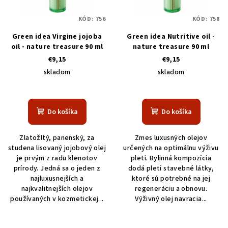
KÓD:
756
KÓD:
758
Green idea Virgine jojoba
Green idea Nutritive oil -
oil - nature treasure 90 ml
nature treasure 90 ml
€9,15
€9,15
skladom
skladom
Do košíka
Do košíka
Zlatožltý, panenský, za
Zmes luxusných olejov
studena lisovaný jojobový olej
určených na optimálnu výživu
je prvým z radu klenotov
pleti. Bylinná kompozícia
prírody. Jedná sa o jeden z
dodá pleti stavebné látky,
najluxusnejších a
ktoré sú potrebné na jej
najkvalitnejších olejov
regeneráciu a obnovu.
používaných v kozmetickej...
Výživný olej navracia...