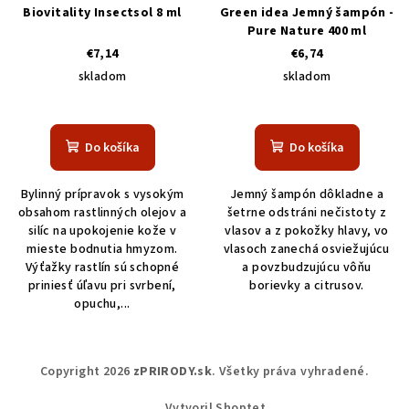
Biovitality Insectsol 8 ml
Green idea Jemný šampón -
Pure Nature 400 ml
€7,14
€6,74
skladom
skladom
Do košíka
Do košíka
Bylinný prípravok s vysokým
Jemný šampón dôkladne a
obsahom rastlinných olejov a
šetrne odstráni nečistoty z
silíc na upokojenie kože v
vlasov a z pokožky hlavy, vo
mieste bodnutia hmyzom.
vlasoch zanechá osviežujúcu
Výťažky rastlín sú schopné
a povzbudzujúcu vôňu
priniesť úľavu pri svrbení,
borievky a citrusov.
opuchu,...
Z
Copyright 2026
zPRIRODY.sk
. Všetky práva vyhradené.
á
Vytvoril Shoptet