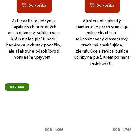
Do košíka
Do košíka
Astaxantín je jedným z
V kréme obsiahnutý
najsilnejších prírodných
diamantový prach stimuluje
antioxidantov. Vďaka tomu
mikrocirkuláciu.
krém nielen plní funkciu
Mikronizovaný diamantový
bariérovej ochrany pokožky,
prach má zmäkčujúce,
ale aj aktívne pôsobí proti
zjemňujúce a revitalizujúce
vonkajším vplyvom...
účinky na pleť. Krém pomáha
redukovať...
Novinka
KÓD:
1066
KÓD:
1762