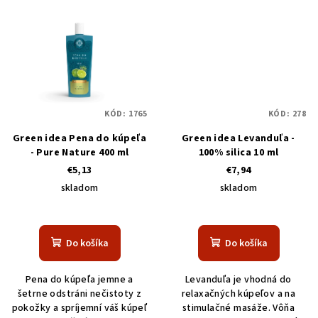
KÓD:
1765
KÓD:
278
Green idea Pena do kúpeľa
Green idea Levanduľa -
- Pure Nature 400 ml
100% silica 10 ml
€5,13
€7,94
skladom
skladom
Do košíka
Do košíka
Pena do kúpeľa jemne a
Levanduľa je vhodná do
šetrne odstráni nečistoty z
relaxačných kúpeľov a na
pokožky a spríjemní váš kúpeľ
stimulačné masáže. Vôňa