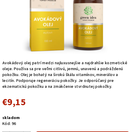
Avokádový olej patrí medzi najluxusnejšie a najdrahšie kozmetické
oleje. Používa sa pre veľmi citlivú, jemnú, unavenú a podráždenú
pokožku. Olej je bohatý na širokú škálu vitamínov, minerálov a
lecitín. Podporuje regeneráciu pokožky. Je odporúčaný pre
ekzematickú pokožku a na zmäkčenie stvrdnutej pokožky.
€9,15
Jednotková
skladom
cena:
Kód:
96