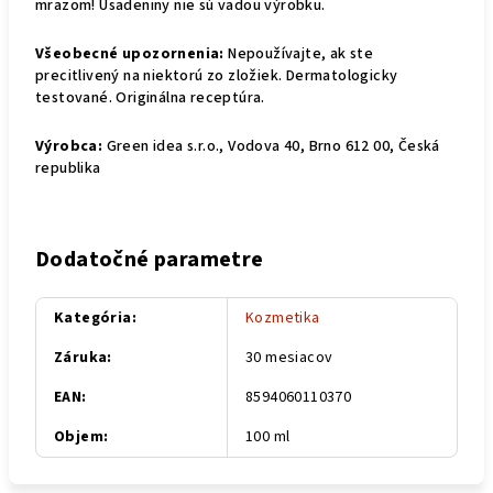
mrazom! Usadeniny nie sú vadou výrobku.
Všeobecné upozornenia:
Nepoužívajte, ak ste
precitlivený na niektorú zo zložiek. Dermatologicky
testované. Originálna receptúra.
Výrobca:
Green idea s.r.o., Vodova 40, Brno 612 00, Česká
republika
Dodatočné parametre
Kategória
:
Kozmetika
Záruka
:
30 mesiacov
EAN
:
8594060110370
Objem
:
100 ml