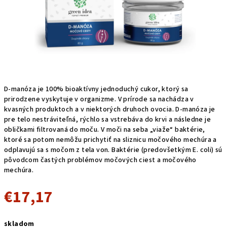
D-manóza je 100% bioaktívny jednoduchý cukor, ktorý sa
prirodzene vyskytuje v organizme. V prírode sa nachádza v
kvasných produktoch a v niektorých druhoch ovocia. D-manóza je
pre telo nestráviteľná, rýchlo sa vstrebáva do krvi a následne je
obličkami filtrovaná do moču. V moči na seba „viaže“ baktérie,
ktoré sa potom nemôžu prichytiť na sliznicu močového mechúra a
odplavujú sa s močom z tela von. Baktérie (predovšetkým E. coli) sú
pôvodcom častých problémov močových ciest a močového
mechúra.
€17,17
Jednotková
skladom
cena: