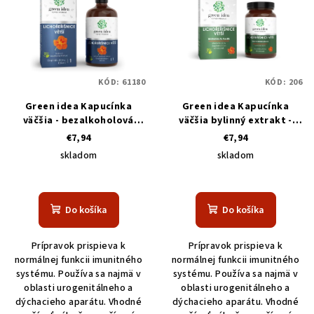
KÓD:
61180
KÓD:
206
Green idea Kapucínka
Green idea Kapucínka
väčšia - bezalkoholová
väčšia bylinný extrakt -
tinktúra 100 ml
kapsuly 60 pcs
€7,94
€7,94
skladom
skladom
Do košíka
Do košíka
Prípravok prispieva k
Prípravok prispieva k
normálnej funkcii imunitného
normálnej funkcii imunitného
systému. Používa sa najmä v
systému. Používa sa najmä v
oblasti urogenitálneho a
oblasti urogenitálneho a
dýchacieho aparátu. Vhodné
dýchacieho aparátu. Vhodné