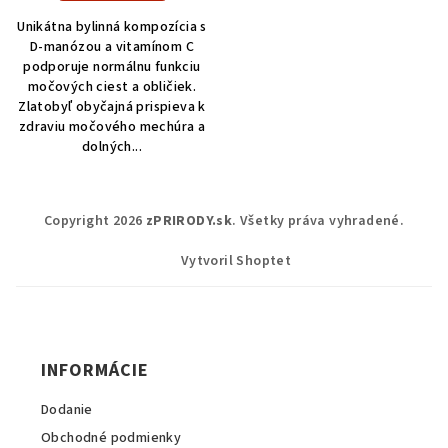
Unikátna bylinná kompozícia s
D-manózou a vitamínom C
podporuje normálnu funkciu
močových ciest a obličiek.
Zlatobyľ obyčajná prispieva k
zdraviu močového mechúra a
dolných...
Z
Copyright 2026
zPRIRODY.sk
. Všetky práva vyhradené.
á
p
Vytvoril Shoptet
ä
t
i
INFORMÁCIE
e
Dodanie
Obchodné podmienky