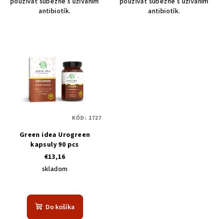
používať súbežne s užívaním
používať súbežne s užívaním
antibiotík.
antibiotík.
KÓD:
1727
Green idea Urogreen
kapsuly 90 pcs
€13,16
skladom
Do košíka