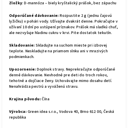
Zložky
: D-mannóza – biely kryštalický prášok, bez zápachu
Odporúčané dávkovanie:
Rozpustite 2 g (jednu čajovú
lyžičku) v pohári vody. Užívajte dvakrát denne. Pokračujte v
užívaní 10 dní po ustúpení príznakov. Prášok má sladkú chuť,
ale nezvyšuje hladinu cukru v krvi. Pite dostatok tekutín.
Skladovanie:
Skladujte na suchom mieste pri izbovej
teplote. Neskladujte na priamom slnku ani v mrazivých
podmienkach.
Upozornenie:
Doplnok stravy. Neprekračujte odporúčané
denné dávkovanie. Nevhodné pre deti do troch rokov,
tehotné a dojčiace ženy. Uchovávajte mimo dosahu detí.
Nenahrádza pestrú a vyváženú stravu.
Krajina pôvodu:
Čína
Výrobca:
Green idea s.r.o., Vodova 40, Brno 612 00, Česká
republika