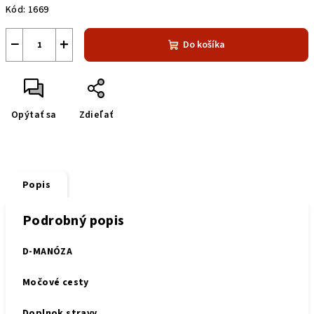
Kód:
1669
−
+
Do košíka
Opýtať sa
Zdieľať
Popis
Podrobný popis
D-MANÓZA
Močové cesty
Doplnok stravy