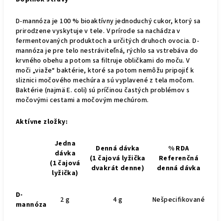
D-mannóza je 100 % bioaktívny jednoduchý cukor, ktorý sa
prirodzene vyskytuje v tele. V prírode sa nachádza v
fermentovaných produktoch a určitých druhoch ovocia. D-
mannóza je pre telo nestráviteľná, rýchlo sa vstrebáva do
krvného obehu a potom sa filtruje obličkami do moču. V
moči „viaže“ baktérie, ktoré sa potom nemôžu pripojiť k
sliznici močového mechúra a sú vyplavené z tela močom.
Baktérie (najmä E. coli) sú príčinou častých problémov s
močovými cestami a močovým mechúrom.
Aktívne zložky:
Jedna
Denná dávka
% RDA
dávka
(1 čajová lyžička
Referenčná
(1 čajová
dvakrát denne)
denná dávka
lyžička)
D-
2 g
4 g
Nešpecifikované
mannóza