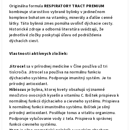
Originálna formula
RESPIRATORY TRACT PREMIUM
kombinuje starostlivo vybrané bylinky v jedinečnom
komplexe bohatom na vitamíny, minerály a ďalšie cenné
látky. Táto bylinná zmes pomáha uvoľniť dýchacie cesty.
Historické zdroje a odborná literatúra uvádzajú, že
jednotlivé zložky poskytujú úľavu od podráždenia
dýchacích ciest.
Vlastnosti aktívnych zložiek:
Jitrocel
sa v prírodnej medicíne v Číne používa už tri
tisícročia. Jitrocel sa používa na normálnu funkciu
dýchacieho systému. Podporuje imunitný systém. Je to
prírodný antioxidant.
Hibiscus
je bylina, ktorej kvety obsahujú významné
množstvo ovocných kyselín a vitamínu C. Ibištek prispieva k
normálnej funkcii dýchacieho a cievneho systému. Prispieva
k normálnej funkcii imunitného systému. Ibištek je silný
prírodný antioxidant. Posilňuje tonus a vitalitu organizmu.
Podporuje vylučovanie vody z tela. Prispieva k správnej
funkcii cievneho systému.