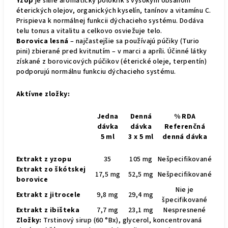
Yzop
je silne aromatický polokrík s vysokým obsahom
éterických olejov, organických kyselín, tanínov a vitamínu C.
Prispieva k normálnej funkcii dýchacieho systému. Dodáva
telu tonus a vitalitu a celkovo osviežuje telo.
Borovica lesná
– najčastejšie sa používajú púčiky (Turio
pini) zbierané pred kvitnutím – v marci a apríli. Účinné látky
získané z borovicových púčikov (éterické oleje, terpentín)
podporujú normálnu funkciu dýchacieho systému.
Aktívne zložky:
Jedna
Denná
% RDA
dávka
dávka
Referenčná
5 ml
3 x 5 ml
denná dávka
Extrakt z yzopu
35
105 mg
Nešpecifikované
Extrakt zo škótskej
17,5 mg
52,5 mg
Nešpecifikované
borovice
Nie je
Extrakt z jitrocele
9,8 mg
29,4 mg
špecifikované
Extrakt z ibišteka
7,7 mg
23,1 mg
Nespresnené
Zložky:
Trstinový sirup (60 °Bx), glycerol, koncentrovaná