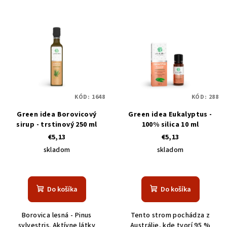
KÓD:
1648
KÓD:
288
Green idea Borovicový
Green idea Eukalyptus -
sirup - trstinový 250 ml
100% silica 10 ml
€5,13
€5,13
skladom
skladom
Do košíka
Do košíka
Borovica lesná - Pinus
Tento strom pochádza z
sylvestris. Aktívne látky
Austrálie, kde tvorí 95 %