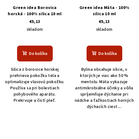
Green idea Borovica
Green idea Mäta - 100%
horská - 100% silica 10 ml
silica 10 ml
€5,13
€5,13
skladom
skladom
Do košíka
Do košíka
Silica z borovice horskej
Bylina obsahuje silice, v
prehrieva pokožku tela a
ktorých je viac ako 50 %
optimalizuje vlasovú pokožku.
mentolu. Mäta vykazuje
Používa sa pri bolestiach
antimikrobiálne účinky a vôňa
pohybového aparátu.
spríjemňuje dýchanie pri
Prekrvuje a čistí pleť.
nádche a ťažkostiach horných
dýchacích ciest....