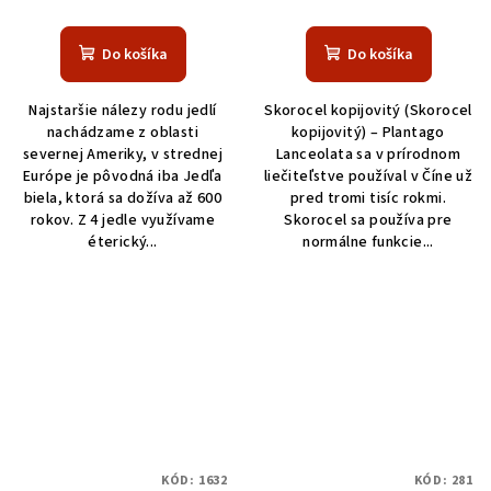
Do košíka
Do košíka
Najstaršie nálezy rodu jedlí
Skorocel kopijovitý (Skorocel
nachádzame z oblasti
kopijovitý) – Plantago
severnej Ameriky, v strednej
Lanceolata sa v prírodnom
Európe je pôvodná iba Jedľa
liečiteľstve používal v Číne už
biela, ktorá sa dožíva až 600
pred tromi tisíc rokmi.
rokov. Z 4 jedle využívame
Skorocel sa používa pre
éterický...
normálne funkcie...
KÓD:
1632
KÓD:
281