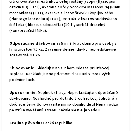
citrónová šťava, extrakt z celej rastliny yzopu (Hyssopus
officinalis) (10:1), extrakt z kôry borovice Massonovej (Pinus
massoniana) (10:1), extrakt z listov šťovíku kopijovitého
(Plantago lanceolata) (10:1), extrakt z kvetov sudánskeho
ibišteka (Hibiscus sabdariffa) (10:1), sorbát draselný
(konzervačná látka).
Odporúčané dávkovanie:
5 ml 3-krát denne pre osoby s
hmotnosťou 75 kg. Zvýšenie dennej dávky nepredstavuje
zdravotné riziko.
Skladovanie:
Skladujte na suchom mieste pri izbovej
teplote. Neskladujte na priamom slnku ani v mrazivých
podmienkach.
Upozornenie:
Doplnok stravy. Neprekračujte odporúčané
dávkovanie. Nevhodné pre deti do troch rokov, tehotné a
dojčiace ženy. Uchovávajte mimo dosahu detí! Nenahrádza
pestrú a vyváženú stravu. Zakalenie nie je vadou.
Krajina pôvodu:
Česká republika