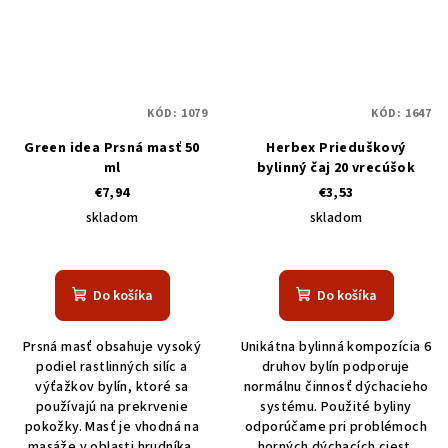
KÓD:
1079
KÓD:
1647
Green idea Prsná masť 50
Herbex Prieduškový
ml
bylinný čaj 20 vrecúšok
€7,94
€3,53
skladom
skladom
Do košíka
Do košíka
Prsná masť obsahuje vysoký
Unikátna bylinná kompozícia 6
podiel rastlinných silíc a
druhov bylín podporuje
výťažkov bylín, ktoré sa
normálnu činnosť dýchacieho
používajú na prekrvenie
systému. Použité byliny
pokožky. Masť je vhodná na
odporúčame pri problémoch
masáže v oblasti hrudníka,
horných dýchacích ciest.