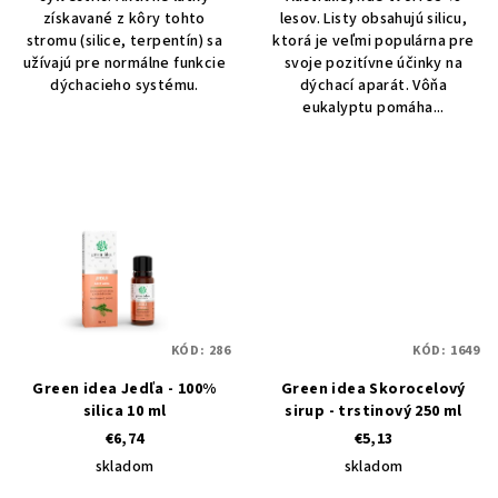
získavané z kôry tohto
lesov. Listy obsahujú silicu,
stromu (silice, terpentín) sa
ktorá je veľmi populárna pre
užívajú pre normálne funkcie
svoje pozitívne účinky na
dýchacieho systému.
dýchací aparát. Vôňa
eukalyptu pomáha...
KÓD:
286
KÓD:
1649
Green idea Jedľa - 100%
Green idea Skorocelový
silica 10 ml
sirup - trstinový 250 ml
€6,74
€5,13
skladom
skladom