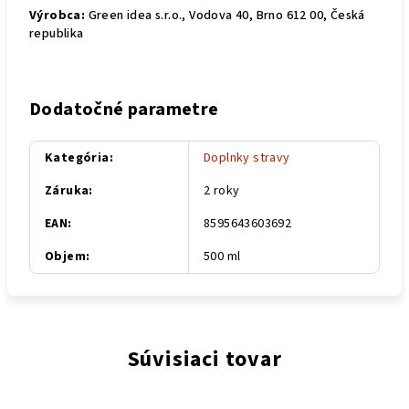
Výrobca:
Green idea s.r.o., Vodova 40, Brno 612 00, Česká
republika
Dodatočné parametre
Kategória
:
Doplnky stravy
Záruka
:
2 roky
EAN
:
8595643603692
Objem
:
500 ml
Súvisiaci tovar