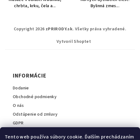
chrbta, krku, čela a...
Bylinná zmes...
Z
Copyright 2026
zPRIRODY.sk
. Všetky práva vyhradené.
á
p
Vytvoril Shoptet
ä
t
i
INFORMÁCIE
e
Dodanie
Obchodné podmienky
O nás
Odstúpenie od zmluvy
GDPR
Tento web používa súbory cookie. Ďalším prechádzaním