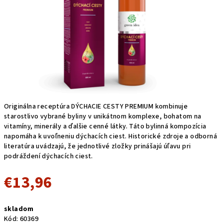
Originálna receptúra DÝCHACIE CESTY PREMIUM kombinuje
starostlivo vybrané byliny v unikátnom komplexe, bohatom na
vitamíny, minerály a ďalšie cenné látky. Táto bylinná kompozícia
napomáha k uvoľneniu dýchacích ciest. Historické zdroje a odborná
literatúra uvádzajú, že jednotlivé zložky prinášajú úľavu pri
podráždení dýchacích ciest.
€13,96
Jednotková
skladom
cena:
Kód:
60369