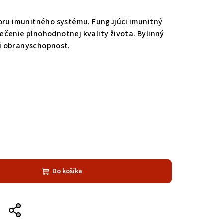
poru imunitného systému. Fungujúci imunitný
čenie plnohodnotnej kvality života. Bylinný
ú obranyschopnosť.
Do košíka