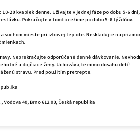
:
10-20 kvapiek denne. Užívajte v jednej fáze po dobu 5-6 dní,
estávku. Pokračujte v tomto režime po dobu 5-6 týždňov.
na suchom mieste pri izbovej teplote. Neskladujte na priam
odmienkach.
travy. Neprekračujte odporúčané denné dávkovanie. Nevhod
 tehotné a dojčiace ženy. Uchovávajte mimo dosahu detí!
áženú stravu. Pred použitím pretrepte.
publika
., Vodova 40, Brno 612 00, Česká republika