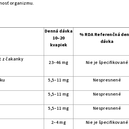
nosť organizmu.
Denná dávka
% RDA Referenčná de
10–20
dávka
kvapiek
t z čakanky
23–46 mg
Nie je špecifikované
aku
5,5–11 mg
Nespresnené
5,5–11 mg
Nespresnené
5,5–11 mg
Nespresnené
2–4 mg
Nie je špecifikované