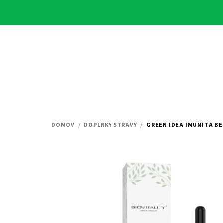
Prejsť
na
obsah
DOMOV
/
DOPLNKY STRAVY
/
GREEN IDEA IMUNITA BE