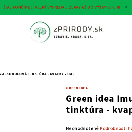
ŽIAĽ KONČÍME :( VEĽKÝ VÝPREDAJ, ZĽAVY AŽ DO VÝŠKY 80% !!!
ZALKOHOLOVÁ TINKTÚRA - KVAPKY 25 ML
GREEN IDEA
Green idea Im
tinktúra - kva
Priemerné
Neohodnotené
Podrobnosti h