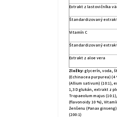
Extrakt z lastovičníka v
Štandardizovaný extrakt
Vitamín C
Štandardizovaný extrak
Extrakt z aloe vera
Zložky:
glycerín, voda, 
(Echinacea purpurea) (4 
(Allium sativum) (10:1), 
1,3 D glukán, extrakt z p
Tropaeolum majus (10:1)
(flavonoidy 10 %), Vitam
ženšenu (Panax ginseng) 
(200:1)