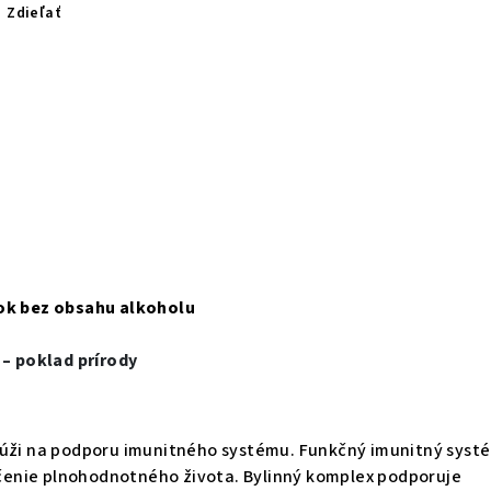
Zdieľať
žok bez obsahu alkoholu
 – poklad prírody
lúži na podporu imunitného systému. Funkčný imunitný systé
enie plnohodnotného života. Bylinný komplex podporuje