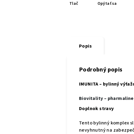
Tlač
Opýtať sa
Popis
Podrobný popis
IMUNITA – bylinný výťa
Biovitality – pharmaline
Doplnok stravy
Tento bylinný komplex s
nevyhnutný na zabezpeč