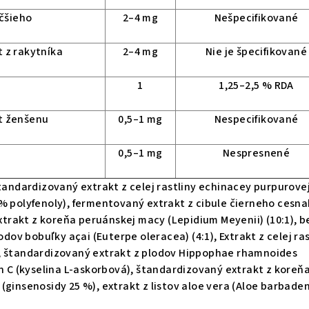
äčšieho
2–4 mg
Nešpecifikované
 z rakytníka
2–4 mg
Nie je špecifikované
1
1,25–2,5 % RDA
t ženšenu
0,5–1 mg
Nespecifikované
0,5–1 mg
Nespresnené
štandardizovaný extrakt z celej rastliny echinacey purpurove
% polyfenoly), fermentovaný extrakt z cibule čierneho cesn
extrakt z koreňa peruánskej macy (Lepidium Meyenii) (10:1), b
lodov bobuľky açai (Euterpe oleracea) (4:1), Extrakt z celej ra
, štandardizovaný extrakt z plodov Hippophae rhamnoides
ín C (kyselina L-askorbová), štandardizovaný extrakt z koreň
(ginsenosidy 25 %), extrakt z listov aloe vera (Aloe barbaden