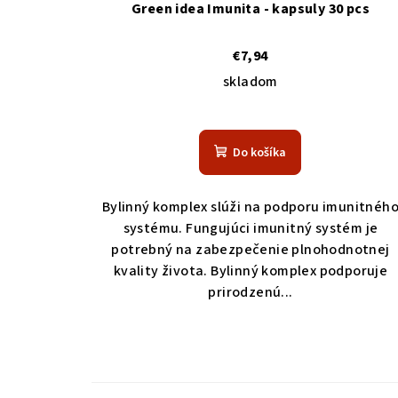
Green idea Imunita - kapsuly 30 pcs
€7,94
skladom
Do košíka
Bylinný komplex slúži na podporu imunitnéh
systému. Fungujúci imunitný systém je
potrebný na zabezpečenie plnohodnotnej
kvality života. Bylinný komplex podporuje
prirodzenú...
Z
á