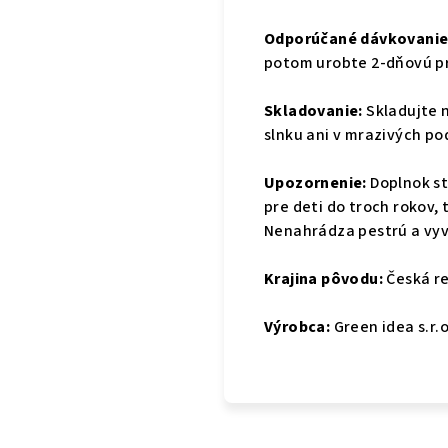
Odporúčané dávkovanie
potom urobte 2-dňovú pr
Skladovanie:
Skladujte 
slnku ani v mrazivých p
Upozornenie:
Doplnok s
pre deti do troch rokov,
Nenahrádza pestrú a vyv
Krajina pôvodu:
Česká re
Výrobca:
Green idea s.r.o