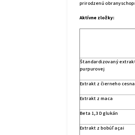
prirodzenú obranyschop
Aktívne zložky:
Štandardizovaný extrak
purpurovej
Extrakt z čierneho cesn
Extrakt z maca
Beta 1,3 D glukán
Extrakt z bobúľ açai