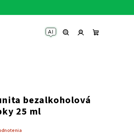
Váš AI Asistent
Hľadať
Prihlásenie
Nákupný
košík
unita bezalkoholová
pky 25 ml
odnotenia