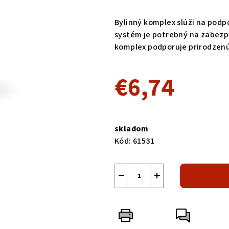
hodnotenie
produktu
Bylinný komplex slúži na pod
je
systém je potrebný na zabezpe
0,0
komplex podporuje prirodzen
z
5
€6,74
hviezdičiek.
Jednotková
cena:
skladom
Kód:
61531
−
+