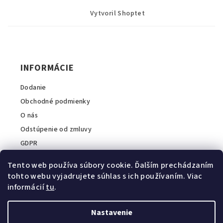
á
p
Vytvoril Shoptet
ä
t
i
INFORMÁCIE
e
Dodanie
Obchodné podmienky
O nás
Odstúpenie od zmluvy
GDPR
Tento web používa súbory cookie. Ďalším prechádzaním
tohto webu vyjadrujete súhlas s ich používaním. Viac
informácií
tu
.
INFORMÁCIE O E-SHOPE
A2COM Slovakia s.r.o.
Nastavenie
Zavolajte nám:
+421 911 044 040