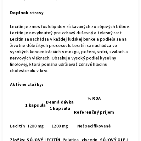
Doplnok stravy
Lecitín je zmes fosfolipidov získavaných zo sójových bôbov.
Lecitín je nevyhnutný pre zdravý duševný a telesný rast.
Lecitín sa nachádza v každej ľudskej bunke a podieľa sa na
životne dôležitých procesoch. Lecitín sa nachádza vo
vysokých koncentráciách v mozgu, pečeni, srdci, svaloch a
nervových vláknach. Obsahuje vysoký podiel kyseliny
linolovej, ktorá pomáha udržiavať zdravú hladinu
cholesterolu v krvi.
Aktívne zložky:
% RDA
Denná dávka
1 kapsula
1 kapsula
Referenčný príjem
Lecitín
1200 mg
1200 mg
Nešpecifikované
Zložky:
SÓJOVÝ LECITÍN
, želatína, glycerín,
SÓJOVÝ OLEJ