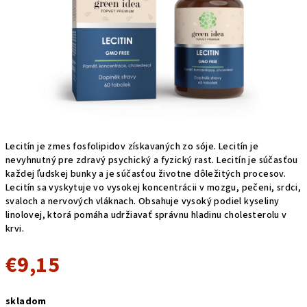
Lecitín je zmes fosfolipidov získavaných zo sóje. Lecitín je
nevyhnutný pre zdravý psychický a fyzický rast. Lecitín je súčasťou
každej ľudskej bunky a je súčasťou životne dôležitých procesov.
Lecitín sa vyskytuje vo vysokej koncentrácii v mozgu, pečeni, srdci,
svaloch a nervových vláknach. Obsahuje vysoký podiel kyseliny
linolovej, ktorá pomáha udržiavať správnu hladinu cholesterolu v
krvi.
€9,15
Jednotková
skladom
cena: