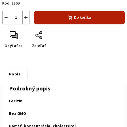
Kód:
1169
−
+
Do košíka
Opýtať sa
Zdieľať
Popis
Podrobný popis
Lecitín
Bez GMO
Pamäť, koncentrácia, cholesterol