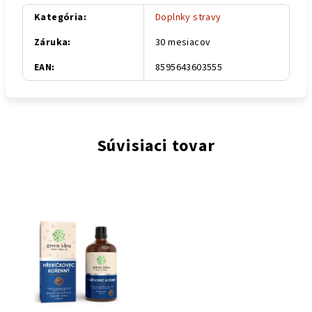
Kategória
:
Doplnky stravy
Záruka
:
30 mesiacov
EAN
:
8595643603555
Súvisiaci tovar