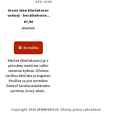
KÓD:
61025
Green idea Klinčekovec
voňavý - bezalkoholová
tinktúra 100 ml
€7,94
skladom
Do košíka
Klinček (Klinčekovec) je v
prírodnej medicíne veľmi
cenenou bylinou. Účinnou
zložkou klinčeka je eugenol.
Používa sa pre normálnu
činnosť kardiovaskulárneho
systému, krvný obeh...
Z
Copyright 2026
zPRIRODY.sk
. Všetky práva vyhradené.