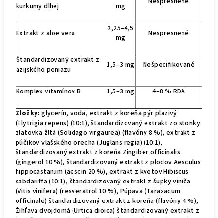
Nespresnené
kurkumy dlhej
mg
2,25–4,5
Extrakt z aloe vera
Nespresnené
mg
Štandardizovaný extrakt z
1,5–3 mg
Nešpecifikované
ázijského peniazu
Komplex vitamínov B
1,5–3 mg
4–8 % RDA
Zložky:
glycerín, voda, extrakt z koreňa pýr plazivý
(Elytrigia repens) (10:1), štandardizovaný extrakt zo stonky
zlatovka žltá (Solidago virgaurea) (flavóny 8 %), extrakt z
púčikov vlašského orecha (Juglans regia) (10:1),
štandardizovaný extrakt z koreňa Zingiber officinalis
(gingerol 10 %), štandardizovaný extrakt z plodov Aesculus
hippocastanum (aescin 20 %), extrakt z kvetov Hibiscus
sabdariffa (10:1), štandardizovaný extrakt z šupky viniča
(Vitis vinifera) (resveratrol 10 %), Púpava (Taraxacum
officinale) štandardizovaný extrakt z koreňa (flavóny 4 %),
Žihľava dvojdomá (Urtica dioica) štandardizovaný extrakt z