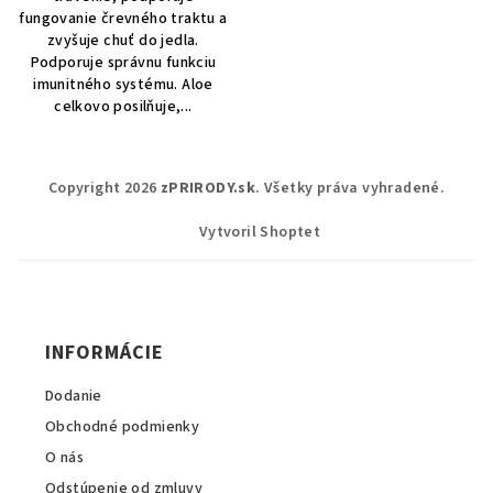
fungovanie črevného traktu a
zvyšuje chuť do jedla.
Podporuje správnu funkciu
imunitného systému. Aloe
celkovo posilňuje,...
Z
Copyright 2026
zPRIRODY.sk
. Všetky práva vyhradené.
á
p
Vytvoril Shoptet
ä
t
i
INFORMÁCIE
e
Dodanie
Obchodné podmienky
O nás
Odstúpenie od zmluvy