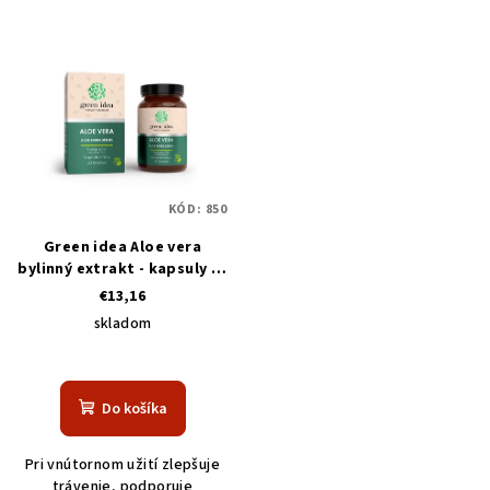
KÓD:
850
Green idea Aloe vera
bylinný extrakt - kapsuly 60
pcs
€13,16
skladom
Do košíka
Pri vnútornom užití zlepšuje
trávenie, podporuje