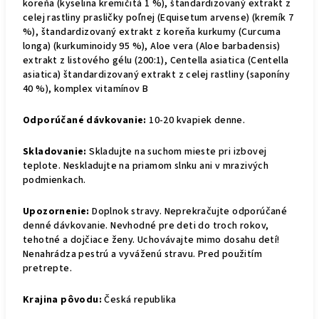
koreňa (kyselina kremičitá 1 %), štandardizovaný extrakt z
celej rastliny prasličky poľnej (Equisetum arvense) (kremík 7
%), štandardizovaný extrakt z koreňa kurkumy (Curcuma
longa) (kurkuminoidy 95 %), Aloe vera (Aloe barbadensis)
extrakt z listového gélu (200:1), Centella asiatica (Centella
asiatica) štandardizovaný extrakt z celej rastliny (saponíny
40 %), komplex vitamínov B
Odporúčané dávkovanie:
10-20 kvapiek denne.
Skladovanie:
Skladujte na suchom mieste pri izbovej
teplote. Neskladujte na priamom slnku ani v mrazivých
podmienkach.
Upozornenie:
Doplnok stravy. Neprekračujte odporúčané
denné dávkovanie. Nevhodné pre deti do troch rokov,
tehotné a dojčiace ženy. Uchovávajte mimo dosahu detí!
Nenahrádza pestrú a vyváženú stravu. Pred použitím
pretrepte.
Krajina pôvodu:
Česká republika