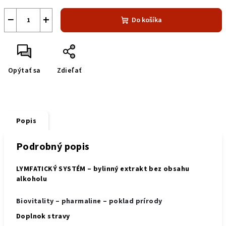
−
+
Do košíka
Opýtať sa
Zdieľať
Popis
Podrobný popis
LYMFATICKÝ SYSTÉM
– bylinný extrakt bez obsahu
alkoholu
Biovitality – pharmaline – poklad prírody
Doplnok stravy