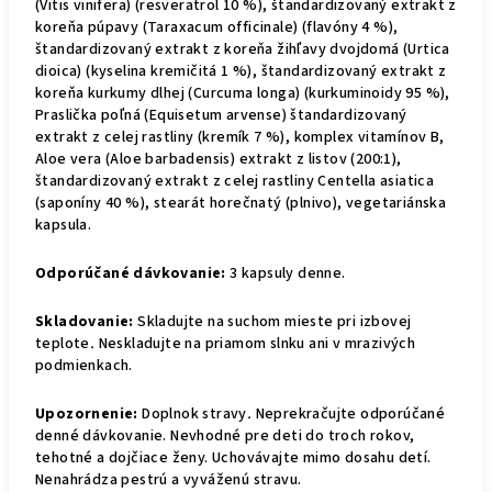
(Vitis vinifera) (resveratrol 10 %), štandardizovaný extrakt z
koreňa púpavy (Taraxacum officinale) (flavóny 4 %),
štandardizovaný extrakt z koreňa žihľavy dvojdomá (Urtica
dioica) (kyselina kremičitá 1 %), štandardizovaný extrakt z
koreňa kurkumy dlhej (Curcuma longa) (kurkuminoidy 95 %),
Praslička poľná (Equisetum arvense) štandardizovaný
extrakt z celej rastliny (kremík 7 %), komplex vitamínov B,
Aloe vera (Aloe barbadensis) extrakt z listov (200:1),
štandardizovaný extrakt z celej rastliny Centella asiatica
(saponíny 40 %), stearát horečnatý (plnivo), vegetariánska
kapsula.
Odporúčané dávkovanie:
3 kapsuly denne.
Skladovanie:
Skladujte na suchom mieste pri izbovej
teplote
.
Neskladujte na priamom slnku ani v mrazivých
podmienkach.
Upozornenie:
Doplnok stravy
.
Neprekračujte odporúčané
denné dávkovanie. Nevhodné pre deti do troch rokov,
tehotné a dojčiace ženy. Uchovávajte mimo dosahu detí.
Nenahrádza pestrú a vyváženú stravu.