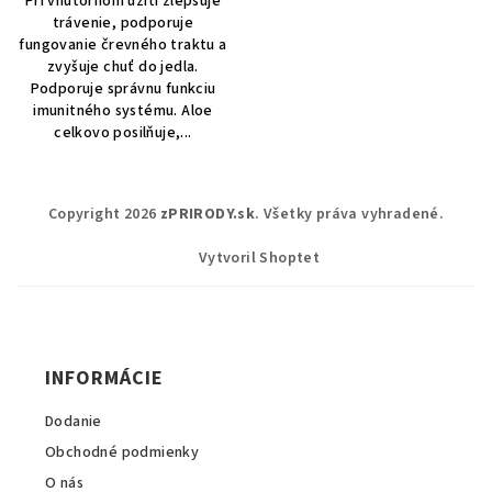
Pri vnútornom užití zlepšuje
trávenie, podporuje
fungovanie črevného traktu a
zvyšuje chuť do jedla.
Podporuje správnu funkciu
imunitného systému. Aloe
celkovo posilňuje,...
Z
Copyright 2026
zPRIRODY.sk
. Všetky práva vyhradené.
á
p
Vytvoril Shoptet
ä
t
i
INFORMÁCIE
e
Dodanie
Obchodné podmienky
O nás