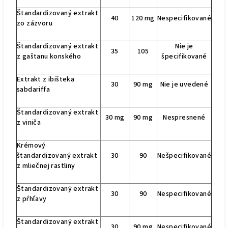
Štandardizovaný extrakt
40
120 mg
Nespecifikované
zo zázvoru
Štandardizovaný extrakt
Nie je
35
105
z gaštanu konského
špecifikované
Extrakt z ibišteka
30
90 mg
Nie je uvedené
sabdariffa
Štandardizovaný extrakt
30 mg
90 mg
Nespresnené
z viniča
Krémový
štandardizovaný extrakt
30
90
Nešpecifikované
z mliečnej rastliny
Štandardizovaný extrakt
30
90
Nespecifikované
z pŕhľavy
Štandardizovaný extrakt
30
90 mg
Nespecifikované