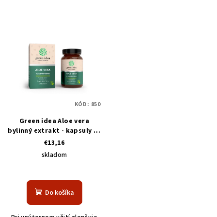
KÓD:
850
Green idea Aloe vera
bylinný extrakt - kapsuly 60
pcs
€13,16
skladom
Do košíka