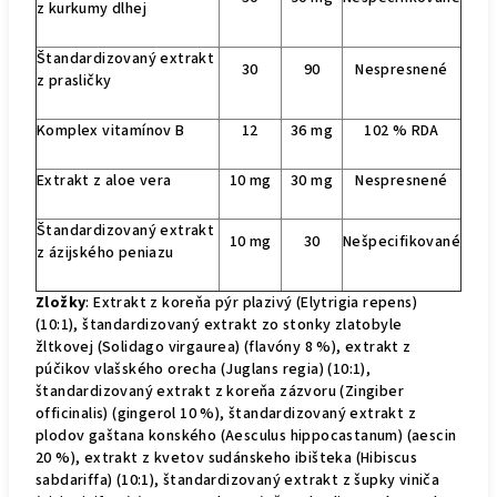
z kurkumy dlhej
Štandardizovaný extrakt
30
90
Nespresnené
z prasličky
Komplex vitamínov B
12
36 mg
102 % RDA
Extrakt z aloe vera
10 mg
30 mg
Nespresnené
Štandardizovaný extrakt
10 mg
30
Nešpecifikované
z ázijského peniazu
Zložky
: Extrakt z koreňa pýr plazivý (Elytrigia repens)
(10:1), štandardizovaný extrakt zo stonky zlatobyle
žltkovej (Solidago virgaurea) (flavóny 8 %), extrakt z
púčikov vlašského orecha (Juglans regia) (10:1),
štandardizovaný extrakt z koreňa zázvoru (Zingiber
officinalis) (gingerol 10 %), štandardizovaný extrakt z
plodov gaštana konského (Aesculus hippocastanum) (aescin
20 %), extrakt z kvetov sudánskeho ibišteka (Hibiscus
sabdariffa) (10:1), štandardizovaný extrakt z šupky viniča