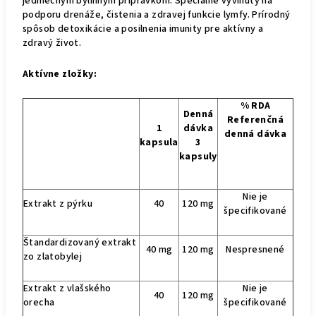
jedinečným bylinným prípravkom. Špeciálne vyvinutý na
podporu drenáže, čistenia a zdravej funkcie lymfy. Prírodný
spôsob detoxikácie a posilnenia imunity pre aktívny a
zdravý život.
Aktívne zložky:
% RDA
Denná
Referenčná
1
dávka
denná dávka
kapsula
3
kapsuly
Nie je
Extrakt z pýrku
40
120 mg
špecifikované
Štandardizovaný extrakt
40 mg
120 mg
Nespresnené
zo zlatobylej
Extrakt z vlašského
Nie je
40
120 mg
orecha
špecifikované