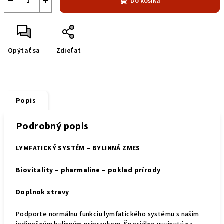
−
+
Do košíka
Opýtať sa
Zdieľať
Popis
Podrobný popis
LYMFATICKÝ SYSTÉM
– BYLINNÁ ZMES
Biovitality – pharmaline – poklad prírody
Doplnok stravy
Podporte normálnu funkciu lymfatického systému s našim