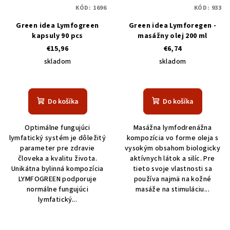
KÓD:
1696
KÓD:
933
Green idea Lymfogreen
Green idea Lymforegen -
kapsuly 90 pcs
masážny olej 200 ml
€15,96
€6,74
skladom
skladom
Do košíka
Do košíka
Optimálne fungujúci
Masážna lymfodrenážna
lymfatický systém je dôležitý
kompozícia vo forme oleja s
parameter pre zdravie
vysokým obsahom biologicky
človeka a kvalitu života.
aktívnych látok a silíc. Pre
Unikátna bylinná kompozícia
tieto svoje vlastnosti sa
LYMFOGREEN podporuje
používa najmä na kožné
normálne fungujúci
masáže na stimuláciu...
lymfatický...