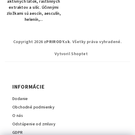
aktívnych látok, rastlinných
extraktov a silíc. Účinnými
zložkami sú aescín, aesculín,
helenín,...
Z
Copyright 2026
zPRIRODY.sk
. Všetky práva vyhradené.
á
p
Vytvoril Shoptet
ä
t
i
INFORMÁCIE
e
Dodanie
Obchodné podmienky
O nás
Odstúpenie od zmluvy
GDPR