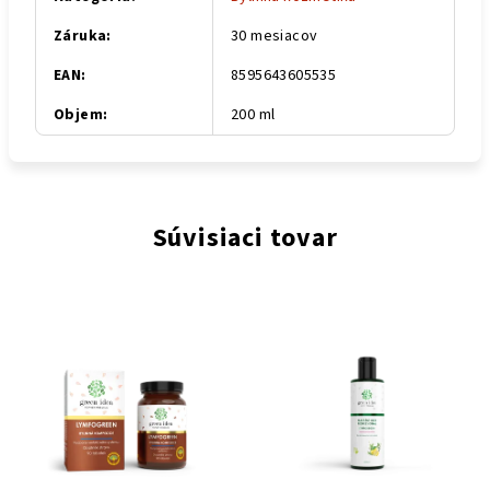
Záruka
:
30 mesiacov
EAN
:
8595643605535
Objem
:
200 ml
Súvisiaci tovar