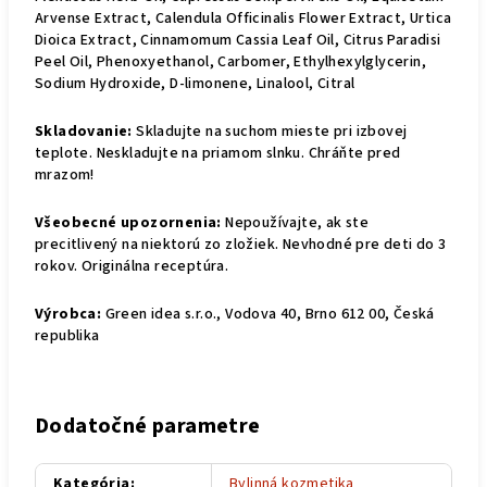
Arvense Extract, Calendula Officinalis Flower Extract, Urtica
Dioica Extract, Cinnamomum Cassia Leaf Oil, Citrus Paradisi
Peel Oil, Phenoxyethanol, Carbomer, Ethylhexylglycerin,
Sodium Hydroxide, D-limonene, Linalool, Citral
Skladovanie:
Skladujte na suchom mieste pri izbovej
teplote. Neskladujte na priamom slnku. Chráňte pred
mrazom!
Všeobecné upozornenia:
Nepoužívajte, ak ste
precitlivený na niektorú zo zložiek. Nevhodné pre deti do 3
rokov. Originálna receptúra.
Výrobca:
Green idea s.r.o., Vodova 40, Brno 612 00, Česká
republika
Dodatočné parametre
Kategória
:
Bylinná kozmetika