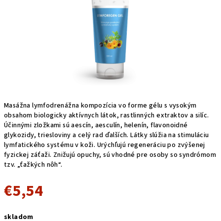
Masážna lymfodrenážna kompozícia vo forme gélu s vysokým
obsahom biologicky aktívnych látok, rastlinných extraktov a silíc.
Účinnými zložkami sú aescín, aesculín, helenín, flavonoidné
glykozidy, triesloviny a celý rad ďalších. Látky slúžia na stimuláciu
lymfatického systému v koži. Urýchľujú regeneráciu po zvýšenej
fyzickej záťaži. Znižujú opuchy, sú vhodné pre osoby so syndrómom
tzv. „ťažkých nôh“.
€5,54
Jednotková
skladom
cena: