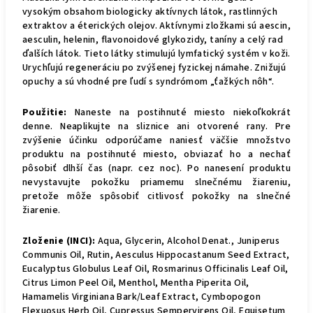
vysokým obsahom biologicky aktívnych látok, rastlinných
extraktov a éterických olejov. Aktívnymi zložkami sú aescin,
aesculin, helenin, flavonoidové glykozidy, taníny a celý rad
ďalších látok. Tieto látky stimulujú lymfatický systém v koži.
Urychľujú regeneráciu po zvýšenej fyzickej námahe. Znižujú
opuchy a sú vhodné pre ľudí s syndrómom „ťažkých nôh“.
Použitie:
Naneste na postihnuté miesto niekoľkokrát
denne. Neaplikujte na sliznice ani otvorené rany. Pre
zvýšenie účinku odporúčame naniesť väčšie množstvo
produktu na postihnuté miesto, obviazať ho a nechať
pôsobiť dlhší čas (napr. cez noc). Po nanesení produktu
nevystavujte pokožku priamemu slnečnému žiareniu,
pretože môže spôsobiť citlivosť pokožky na slnečné
žiarenie.
Zloženie (INCI):
Aqua, Glycerin, Alcohol Denat., Juniperus
Communis Oil, Rutin, Aesculus Hippocastanum Seed Extract,
Eucalyptus Globulus Leaf Oil, Rosmarinus Officinalis Leaf Oil,
Citrus Limon Peel Oil, Menthol, Mentha Piperita Oil,
Hamamelis Virginiana Bark/Leaf Extract, Cymbopogon
Flexuosus Herb Oil, Cupressus Sempervirens Oil, Equisetum