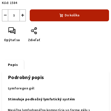
Kód:
1584
−
+
Do košíka
Opýtať sa
Zdieľať
Popis
Podrobný popis
Lymforegen gél
Stimuluje podkožný lymfatický systém
Masážna lymfodrenážna kompozícia vo forme gélu s