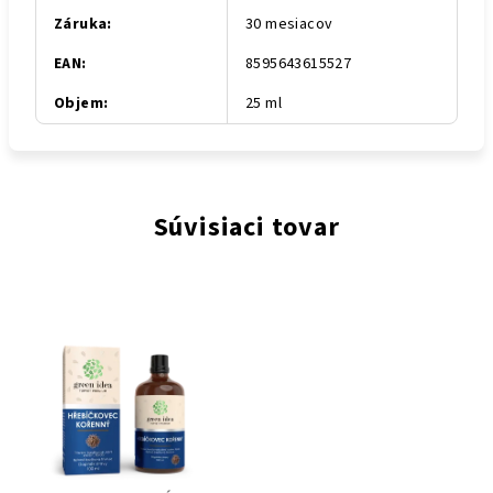
Záruka
:
30 mesiacov
EAN
:
8595643615527
Objem
:
25 ml
Súvisiaci tovar