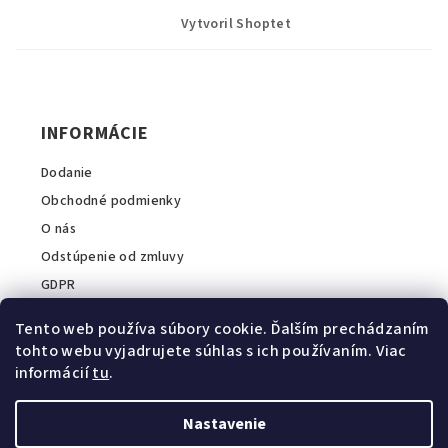
á
p
Vytvoril Shoptet
ä
t
i
INFORMÁCIE
e
Dodanie
Obchodné podmienky
O nás
Odstúpenie od zmluvy
GDPR
Tento web používa súbory cookie. Ďalším prechádzaním
tohto webu vyjadrujete súhlas s ich používaním. Viac
informácií
tu
.
INFORMÁCIE O E-SHOPE
A2COM Slovakia s.r.o.
Nastavenie
💬
Zavolajte nám:
+421 911 044 040