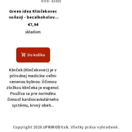
KÓD:
61025
Green idea Klinčekovec
voňavý - bezalkoholová
tinktúra 100 ml
€7,94
skladom
Do košíka
Klinček (Klinčekovec) je v
prírodnej medicíne veľmi
cenenou bylinou. Účinnou
zložkou klinčeka je eugenol.
Používa sa pre normálnu
činnosť kardiovaskulárneho
systému, krvný obeh...
Z
Copyright 2026
zPRIRODY.sk
. Všetky práva vyhradené.