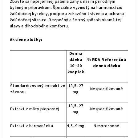
Zbavte sa nepríjemnej pálenia záhy s našim prírodným
bylinným prípravkom. Špeciálne vyvinutý na harmonizáciu
žalúdočnej kyseliny, podporu zdravého trávenia a ochranu
žalúdočnej sliznice. Bezpečný a šetrný spôsob okamžitej
úľavy a dlhodobého komfortu.
Aktívne zložky:
Denná
dávka
% RDA Referenčná
10–20
denná dávka
kvapiek
Štandardizovaný extrakt zo
13,5–27
Nespecifikované
zázvoru
mg
13,5–27
Extrakt z mäty piepornej
Nespecifikované
mg
Extrakt z harmančeka
4,5–9 mg
Nespresnené