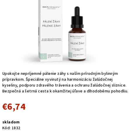
5
hviezdičiek.
Upokojte nepríjemné pálenie záhy s naším prírodným bylinným
prípravkom. Špeciálne vyvinutý na harmonizáciu žalúdočnej
kyseliny, podporu zdravého trávenia a ochranu žalúdočnej sliznice.
Bezpečná a šetrná cesta k okamžitej úľave a dlhodobému pohodliu.
€6,74
Jednotková
skladom
cena:
Kód:
1832