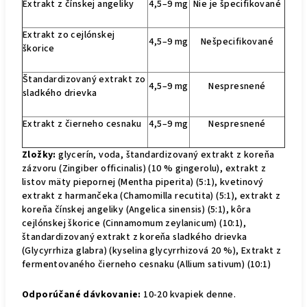
Extrakt z čínskej angeliky
4,5–9 mg
Nie je špecifikované
Extrakt zo cejlónskej
4,5–9 mg
Nešpecifikované
škorice
Štandardizovaný extrakt zo
4,5–9 mg
Nespresnené
sladkého drievka
Extrakt z čierneho cesnaku
4,5–9 mg
Nespresnené
Zložky:
glycerín, voda, štandardizovaný extrakt z koreňa
zázvoru (Zingiber officinalis) (10 % gingerolu), extrakt z
listov mäty piepornej (Mentha piperita) (5:1), kvetinový
extrakt z harmančeka (Chamomilla recutita) (5:1), extrakt z
koreňa čínskej angeliky (Angelica sinensis) (5:1), kôra
cejlónskej škorice (Cinnamomum zeylanicum) (10:1),
štandardizovaný extrakt z koreňa sladkého drievka
(Glycyrrhiza glabra) (kyselina glycyrrhizová 20 %), Extrakt z
fermentovaného čierneho cesnaku (Allium sativum) (10:1)
Odporúčané dávkovanie:
10-20 kvapiek denne.