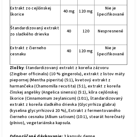
Extrakt zo cejlónskej
Nie je
40 mg
120 mg
škorice
špecifikované
Štandardizovaný extrakt
40
120
Nespresnené
zo sladkého drievka
Extrakt z čierneho
Nie je
40
120 mg
cesnaku
špecifikované
Zložky
: štandardizovaný extrakt z koreňa zázvoru
(Zingiber officinalis) (10 % gingerolu), extrakt z listov mäty
piepornej (Mentha piperita) (5:1), kvetový extrakt z
harmančeka (Chamomilla recutita) (5:1), extrakt z koreňa
čínskej angeliky (Angelica sinensis) (5:1), kôra cejlónskej
škorice (Cinnamomum zeylanicum) (10:1), štandardizovaný
extrakt z koreňa sladkého drievka (Glycyrrhiza glabra)
(kyselina glycyrrhizová 20 %), Extrakt z fermentovaného
čierneho cesnaku (Allium sativum) (10:1), stearát horečnatý
(plnivo), vegetariánska kapsula.
Odporúčané dávkovanie:
3 kapsuly denne.