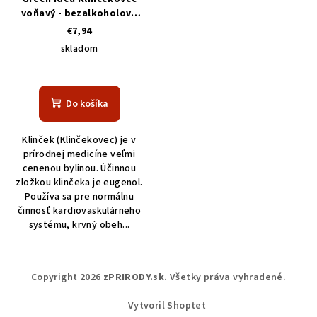
voňavý - bezalkoholová
tinktúra 100 ml
€7,94
skladom
Do košíka
Klinček (Klinčekovec) je v
prírodnej medicíne veľmi
cenenou bylinou. Účinnou
zložkou klinčeka je eugenol.
Používa sa pre normálnu
činnosť kardiovaskulárneho
systému, krvný obeh...
Z
Copyright 2026
zPRIRODY.sk
. Všetky práva vyhradené.
á
p
Vytvoril Shoptet