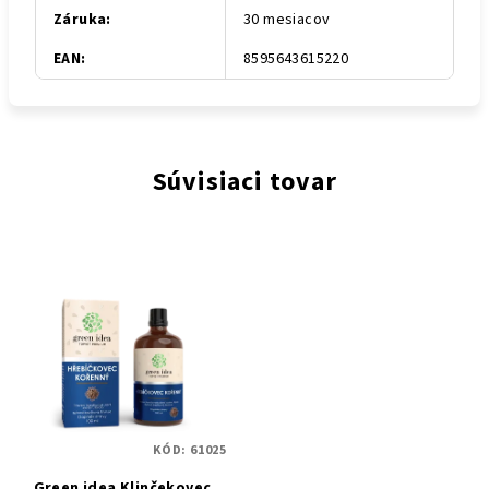
Záruka
:
30 mesiacov
EAN
:
8595643615220
Súvisiaci tovar
KÓD:
61025
Green idea Klinčekovec