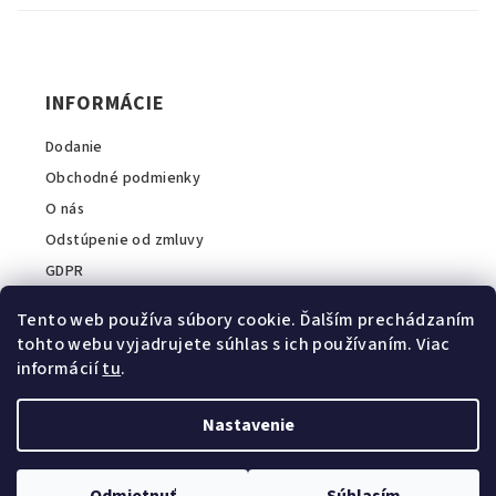
ä
t
i
INFORMÁCIE
e
Dodanie
Obchodné podmienky
O nás
Odstúpenie od zmluvy
GDPR
Tento web používa súbory cookie. Ďalším prechádzaním
tohto webu vyjadrujete súhlas s ich používaním. Viac
informácií
tu
.
INFORMÁCIE O E-SHOPE
A2COM Slovakia s.r.o.
Nastavenie
💬
Zavolajte nám:
+421 911 044 040
E-mail:
info@intopvet.sk