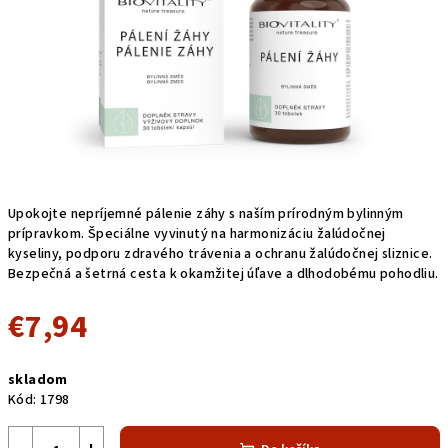
Upokojte nepríjemné pálenie záhy s naším prírodným bylinným
prípravkom. Špeciálne vyvinutý na harmonizáciu žalúdočnej
kyseliny, podporu zdravého trávenia a ochranu žalúdočnej sliznice.
Bezpečná a šetrná cesta k okamžitej úľave a dlhodobému pohodliu.
€7,94
Jednotková
skladom
cena:
Kód:
1798