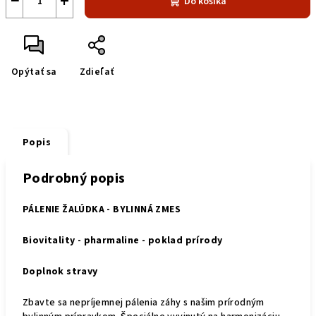
−
+
Do košíka
Opýtať sa
Zdieľať
Popis
Podrobný popis
PÁLENIE ŽALÚDKA
- BYLINNÁ ZMES
Biovitality - pharmaline - poklad prírody
Doplnok stravy
Zbavte sa nepríjemnej pálenia záhy s našim prírodným