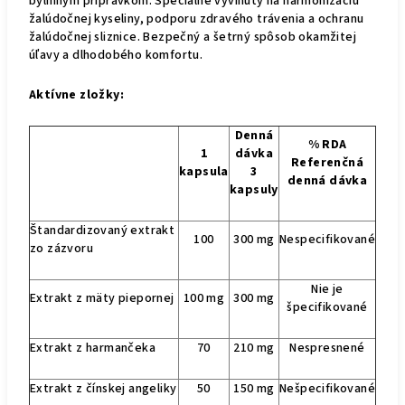
bylinným prípravkom. Špeciálne vyvinutý na harmonizáciu
žalúdočnej kyseliny, podporu zdravého trávenia a ochranu
žalúdočnej sliznice. Bezpečný a šetrný spôsob okamžitej
úľavy a dlhodobého komfortu.
Aktívne zložky:
Denná
% RDA
1
dávka
Referenčná
kapsula
3
denná dávka
kapsuly
Štandardizovaný extrakt
100
300 mg
Nespecifikované
zo zázvoru
Nie je
Extrakt z mäty piepornej
100 mg
300 mg
špecifikované
Extrakt z harmančeka
70
210 mg
Nespresnené
Extrakt z čínskej angeliky
50
150 mg
Nešpecifikované