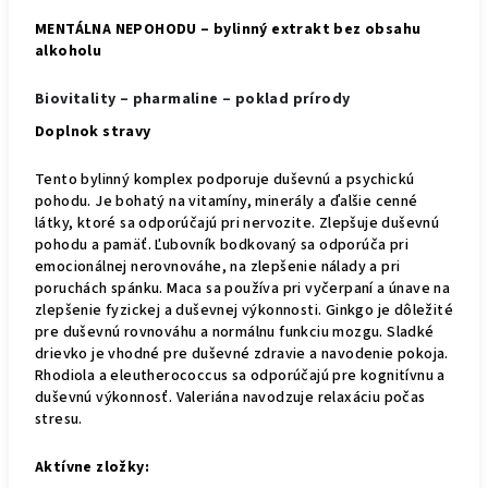
MENTÁLNA NEPOHODU
– bylinný extrakt bez obsahu
alkoholu
Biovitality – pharmaline – poklad prírody
Doplnok stravy
Tento bylinný komplex podporuje duševnú a psychickú
pohodu. Je bohatý na vitamíny, minerály a ďalšie cenné
látky, ktoré sa odporúčajú pri nervozite. Zlepšuje duševnú
pohodu a pamäť. Ľubovník bodkovaný sa odporúča pri
emocionálnej nerovnováhe, na zlepšenie nálady a pri
poruchách spánku. Maca sa používa pri vyčerpaní a únave na
zlepšenie fyzickej a duševnej výkonnosti. Ginkgo je dôležité
pre duševnú rovnováhu a normálnu funkciu mozgu. Sladké
drievko je vhodné pre duševné zdravie a navodenie pokoja.
Rhodiola a eleutherococcus sa odporúčajú pre kognitívnu a
duševnú výkonnosť. Valeriána navodzuje relaxáciu počas
stresu.
Aktívne zložky: