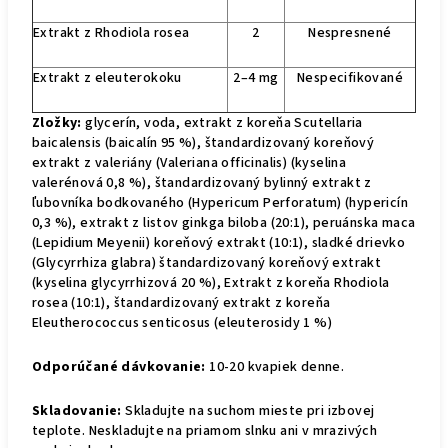
Extrakt z Rhodiola rosea
2
Nespresnené
Extrakt z eleuterokoku
2–4 mg
Nespecifikované
Zložky:
glycerín, voda, extrakt z koreňa Scutellaria
baicalensis (baicalín 95 %), štandardizovaný koreňový
extrakt z valeriány (Valeriana officinalis) (kyselina
valerénová 0,8 %), štandardizovaný bylinný extrakt z
ľubovníka bodkovaného (Hypericum Perforatum) (hypericín
0,3 %), extrakt z listov ginkga biloba (20:1), peruánska maca
(Lepidium Meyenii) koreňový extrakt (10:1), sladké drievko
(Glycyrrhiza glabra) štandardizovaný koreňový extrakt
(kyselina glycyrrhizová 20 %), Extrakt z koreňa Rhodiola
rosea (10:1), štandardizovaný extrakt z koreňa
Eleutherococcus senticosus (eleuterosidy 1 %)
Odporúčané dávkovanie:
10-20 kvapiek denne.
Skladovanie:
Skladujte na suchom mieste pri izbovej
teplote. Neskladujte na priamom slnku ani v mrazivých