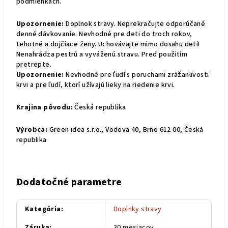
podmienkach.
Upozornenie:
Doplnok stravy. Neprekračujte odporúčané
denné dávkovanie. Nevhodné pre deti do troch rokov,
tehotné a dojčiace ženy. Uchovávajte mimo dosahu detí!
Nenahrádza pestrú a vyváženú stravu. Pred použitím
pretrepte.
Upozornenie:
Nevhodné pre ľudí s poruchami zrážanlivosti
krvi a pre ľudí, ktorí užívajú lieky na riedenie krvi.
Krajina pôvodu:
Česká republika
Výrobca:
Green idea s.r.o., Vodova 40, Brno 612 00, Česká
republika
Dodatočné parametre
Kategória
:
Doplnky stravy
Záruka
:
30 mesiacov