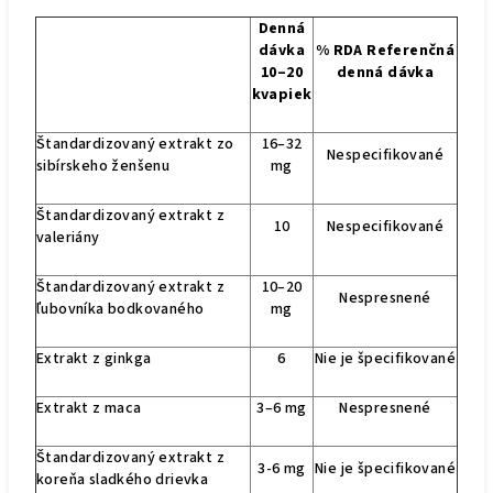
Denná
dávka
% RDA Referenčná
10–20
denná dávka
kvapiek
Štandardizovaný extrakt zo
16–32
Nespecifikované
sibírskeho ženšenu
mg
Štandardizovaný extrakt z
10
Nespecifikované
valeriány
Štandardizovaný extrakt z
10–20
Nespresnené
ľubovníka bodkovaného
mg
Extrakt z ginkga
6
Nie je špecifikované
Extrakt z maca
3–6 mg
Nespresnené
Štandardizovaný extrakt z
3-6 mg
Nie je špecifikované
koreňa sladkého drievka