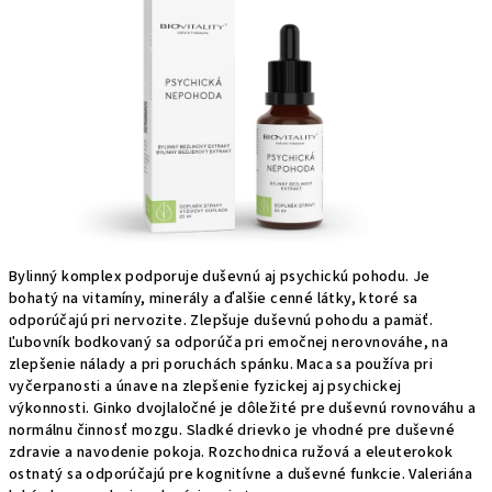
5
hviezdičiek.
Bylinný komplex podporuje duševnú aj psychickú pohodu. Je
bohatý na vitamíny, minerály a ďalšie cenné látky, ktoré sa
odporúčajú pri nervozite. Zlepšuje duševnú pohodu a pamäť.
Ľubovník bodkovaný sa odporúča pri emočnej nerovnováhe, na
zlepšenie nálady a pri poruchách spánku. Maca sa používa pri
vyčerpanosti a únave na zlepšenie fyzickej aj psychickej
výkonnosti. Ginko dvojlaločné je dôležité pre duševnú rovnováhu a
normálnu činnosť mozgu. Sladké drievko je vhodné pre duševné
zdravie a navodenie pokoja. Rozchodnica ružová a eleuterokok
ostnatý sa odporúčajú pre kognitívne a duševné funkcie. Valeriána