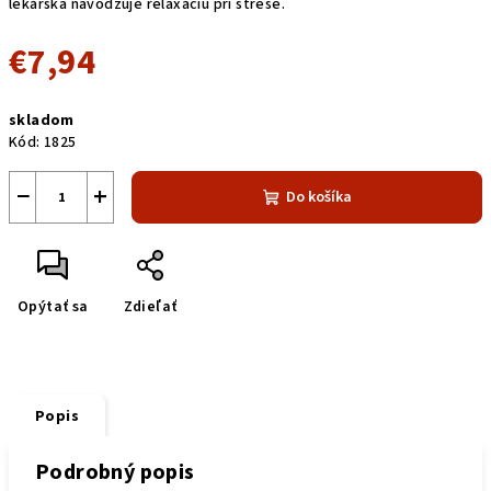
lekárska navodzuje relaxáciu pri strese.
€7,94
Jednotková
skladom
cena:
Kód:
1825
−
+
Do košíka
Opýtať sa
Zdieľať
Popis
Podrobný popis