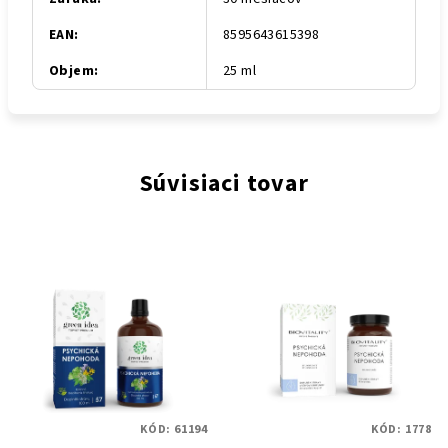
EAN
:
8595643615398
Objem
:
25 ml
Súvisiaci tovar
KÓD:
61194
KÓD:
1778