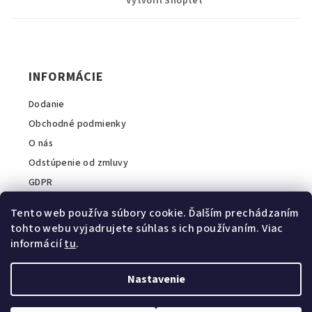
p
Vytvoril Shoptet
ä
t
i
INFORMÁCIE
e
Dodanie
Obchodné podmienky
O nás
Odstúpenie od zmluvy
GDPR
Tento web používa súbory cookie. Ďalším prechádzaním
tohto webu vyjadrujete súhlas s ich používaním. Viac
informácií
tu
.
INFORMÁCIE O E-SHOPE
A2COM Slovakia s.r.o.
Nastavenie
💬
Zavolajte nám:
+421 911 044 040
E-mail:
info@intopvet.sk