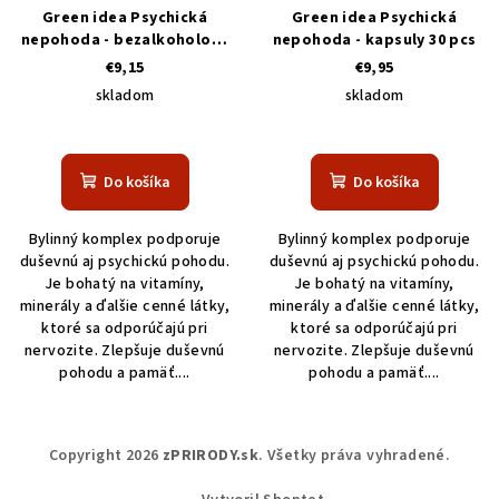
Green idea Psychická
Green idea Psychická
nepohoda - bezalkoholová
nepohoda - kapsuly 30 pcs
tinktúra 100 ml
€9,15
€9,95
skladom
skladom
Do košíka
Do košíka
Bylinný komplex podporuje
Bylinný komplex podporuje
duševnú aj psychickú pohodu.
duševnú aj psychickú pohodu.
Je bohatý na vitamíny,
Je bohatý na vitamíny,
minerály a ďalšie cenné látky,
minerály a ďalšie cenné látky,
ktoré sa odporúčajú pri
ktoré sa odporúčajú pri
nervozite. Zlepšuje duševnú
nervozite. Zlepšuje duševnú
pohodu a pamäť....
pohodu a pamäť....
Z
Copyright 2026
zPRIRODY.sk
. Všetky práva vyhradené.
á