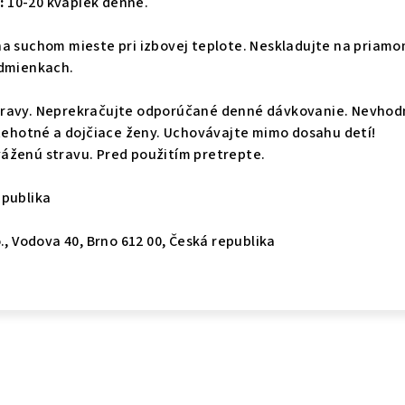
:
10-20 kvapiek denne.
na suchom mieste pri izbovej teplote. Neskladujte na priam
odmienkach.
travy. Neprekračujte odporúčané denné dávkovanie. Nevhod
 tehotné a dojčiace ženy. Uchovávajte mimo dosahu detí!
áženú stravu. Pred použitím pretrepte.
publika
., Vodova 40, Brno 612 00, Česká republika