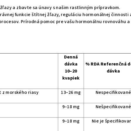
 žľazy a zbavte sa únavy s našim rastlinným prípravkom.
ávnej funkcie štítnej žľazy, reguláciu hormonálnej činnosti 
procesov. Prírodná pomoc pre vašu hormonálnu rovnováhu a
Denná
dávka
% RDA Referenčná 
10–20
dávka
kvapiek
 z morského riasy
13–26 mg
Nespecifikovan
9–18 mg
Nešpecifikovan
9–18 mg
Nie je špecifikova