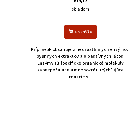
€19,17
skladom
Do košíka
Prípravok obsahuje zmes rastlinných enzýmov
bylinných extraktov a bioaktívnych látok.
Enzýmy sú špecifické organické molekuly
zabezpečujúce a mnohokrát urýchľujúce
reakcie v...