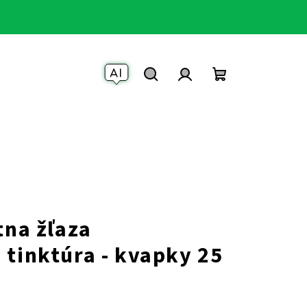
Váš AI Asistent
Hľadať
Prihlásenie
Nákupný
košík
tna žľaza
 tinktúra - kvapky 25