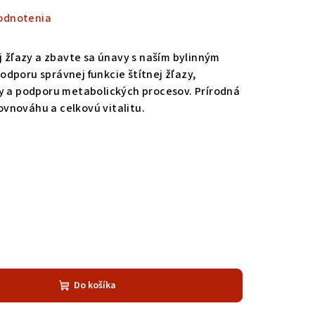
odnotenia
j žľazy a zbavte sa únavy s naším bylinným
dporu správnej funkcie štítnej žľazy,
ty a podporu metabolických procesov. Prírodná
vnováhu a celkovú vitalitu.
Do košíka