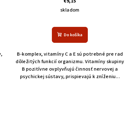
€9,15
skladom
Do košíka
,
B-komplex, vitamíny C a E sú potrebné pre rad
dôležitých funkcií organizmu. Vitamíny skupiny
B pozitívne ovplyvňujú činnosť nervovej a
psychickej sústavy, prispievajú k zníženiu...