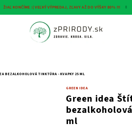
ŽIAĽ KONČÍME :( VEĽKÝ VÝPREDAJ, ZĽAVY AŽ DO VÝŠKY 80% !!!
ZA BEZALKOHOLOVÁ TINKTÚRA - KVAPKY 25 ML
GREEN IDEA
Green idea Ští
bezalkoholová
ml