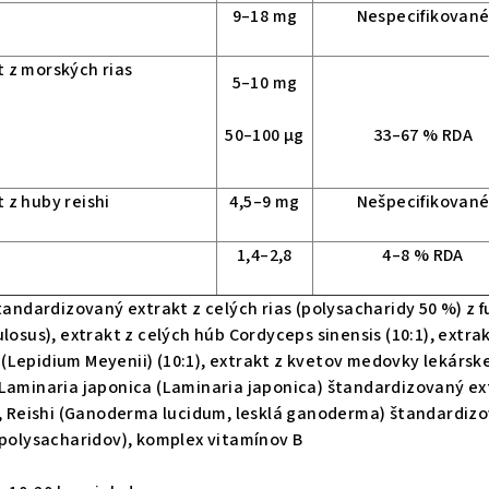
9–18 mg
Nespecifikovan
 z morských rias
5–10 mg
50–100 μg
33–67 % RDA
 z huby reishi
4,5–9 mg
Nešpecifikovan
1,4–2,8
4–8 % RDA
štandardizovaný extrakt z celých rias (polysacharidy 50 %) z 
losus), extrakt z celých húb Cordyceps sinensis (10:1), extrak
Lepidium Meyenii) (10:1), extrakt z kvetov medovky lekárske
1), Laminaria japonica (Laminaria japonica) štandardizovaný e
), Reishi (Ganoderma lucidum, lesklá ganoderma) štandardiz
 polysacharidov), komplex vitamínov B