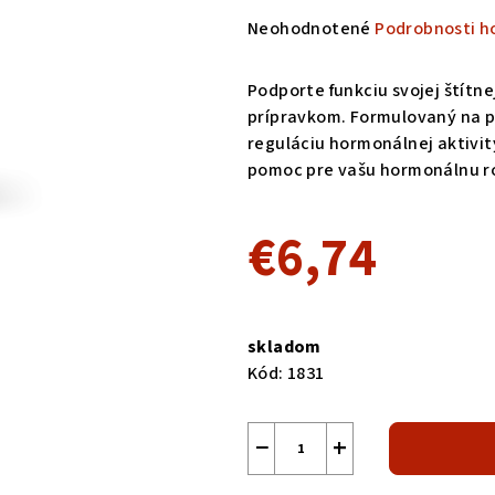
Priemerné
Neohodnotené
Podrobnosti h
hodnotenie
produktu
Podporte funkciu svojej štítne
je
prípravkom. Formulovaný na po
0,0
reguláciu hormonálnej aktivi
z
pomoc pre vašu hormonálnu ro
5
hviezdičiek.
€6,74
Jednotková
cena:
skladom
Kód:
1831
−
+