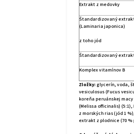
Extrakt z medovky
Štandardizovaný extrakt
(Laminaria japonica)
z toho jód
Štandardizovaný extrakt
Komplex vitamínov B
Zložky:
glycerín, voda, 
vesiculosus (Fucus vesicu
koreňa peruánskej macy (
(Melissa officinalis) (5:
z morských rias (jód 1 %
extrakt z plodnice (70 %