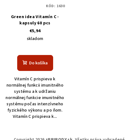
KÓD:
1630
Green idea Vitamín C -
kapsuly 60 pcs
€5,94
skladom
Do košíka
Vitamín C prispieva k
normálnej funkcii imunitného
systému a k udržaniu
normálnej funkcie imunitného
systému počas intenzívneho
fyzického výkonu a po ňom.
Vitamín C prispieva k...
Z
Copyright 2026
zPRIRODY.sk
. Všetky práva vyhradené.