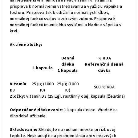
na riedenie krvi a nemôžu užívať vitamín K. Vitamín D
prispieva k normálnemu vstrebávaniu a využitiu vápnika a
fosforu. Prispieva tak k udržaniu normálnych kĺbov,
normálnej funkcii svalov a zdravým zubom. Prispieva k
normálnej funkcii imunitného systému a hladine vápnika v
krvi.
Aktívne zložky:
Denná
% RDA
dávka
Referenčná denná
1 kapsula
1 kapsula
dávka
Vitamín
25 μg (1000
25 μg (1000
500 % RDA
D3
IU)
IU)
Zložky:
vitamín D3 (25 μg), rastlinný olej, kapsula (želatína)
Odporúčané dávkovanie
: 1 kapsula denne. Vhodné na
dlhodobé užívanie.
Skladovanie:
Skladujte na suchom mieste pri izbovej
teplote. Neskladujte na priamom slnku ani v mrazivých