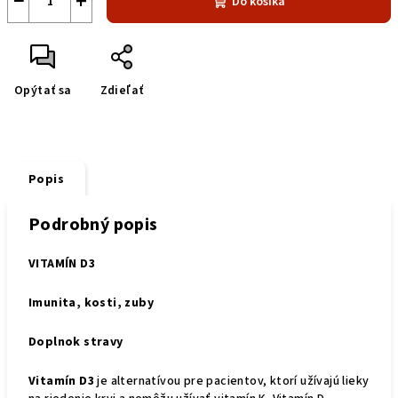
−
+
Do košíka
Opýtať sa
Zdieľať
Popis
Podrobný popis
VITAMÍN D3
Imunita, kosti, zuby
Doplnok stravy
Vitamín D3
je alternatívou pre pacientov, ktorí užívajú lieky