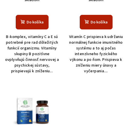
skladom
skladom
Do košíka
Do košíka
B-komplex, vitamíny C a E sú
Vitamín C prispieva k udržaniu
potrebné pre rad dôležitých
normálnej funkcie imunitného
funkcií organizmu. Vitamíny
systému a to aj počas
skupiny B pozitívne
intenzívneho fyzického
ovplyvňujú činnosť nervovej a
výkonu a po ňom. Prispieva k
psychickej sústavy,
zníženiu miery únavy a
prispievajú k zníženiu...
vyčerpania....