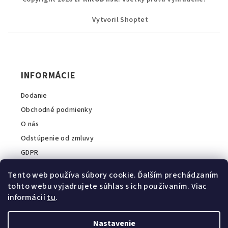
á
p
Vytvoril Shoptet
ä
t
i
INFORMÁCIE
e
Dodanie
Obchodné podmienky
O nás
Odstúpenie od zmluvy
GDPR
Tento web používa súbory cookie. Ďalším prechádzaním
tohto webu vyjadrujete súhlas s ich používaním. Viac
informácií
tu
.
INFORMÁCIE O E-SHOPE
A2COM Slovakia s.r.o.
Nastavenie