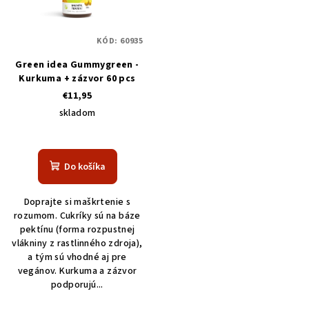
KÓD:
60935
Green idea Gummygreen -
Kurkuma + zázvor 60 pcs
€11,95
skladom
Do košíka
Doprajte si maškrtenie s
rozumom. Cukríky sú na báze
pektínu (forma rozpustnej
vlákniny z rastlinného zdroja),
a tým sú vhodné aj pre
vegánov. Kurkuma a zázvor
podporujú...