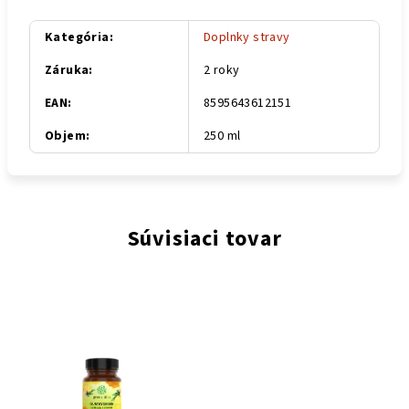
Kategória
:
Doplnky stravy
Záruka
:
2 roky
EAN
:
8595643612151
Objem
:
250 ml
Súvisiaci tovar