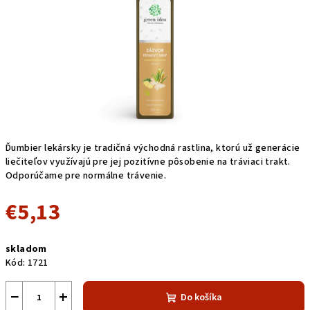
Ďumbier lekársky je tradičná východná rastlina, ktorú už generácie
liečiteľov využívajú pre jej pozitívne pôsobenie na tráviaci trakt.
Odporúčame pre normálne trávenie.
€5,13
Jednotková
skladom
cena:
Kód:
1721
−
+
Do košíka