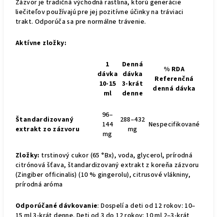
Zázvor je tradičná východná rastlina, ktorú generácie
liečiteľov používajú pre jej pozitívne účinky na tráviaci
trakt. Odporúča sa pre normálne trávenie.
Aktívne zložky:
1
Denná
% RDA
dávka
dávka
Referenčná
10-15
3-krát
denná dávka
ml
denne
96–
Štandardizovaný
288–432
144
Nespecifikované
extrakt zo zázvoru
mg
mg
Zložky:
trstinový cukor (65 °Bx), voda, glycerol, prírodná
citrónová šťava, štandardizovaný extrakt z koreňa zázvoru
(Zingiber officinalis) (10 % gingerolu), citrusové vlákniny,
prírodná aróma
Odporúčané dávkovanie
: Dospelí a deti od 12 rokov: 10–
15 ml 3-krát denne. Deti od 3 do 12 rokov: 10 ml 2–3-krát