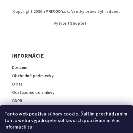
Z
Copyright 2026
zPRIRODY.sk
. Všetky práva vyhradené.
á
p
Vytvoril Shoptet
ä
t
i
INFORMÁCIE
e
Dodanie
Obchodné podmienky
O nás
Odstúpenie od zmluvy
GDPR
Tento web používa súbory cookie. Ďalším prechádzaním
tohto webu vyjadrujete súhlas s ich používaním. Viac
informácií
tu
.
INFORMÁCIE O E-SHOPE